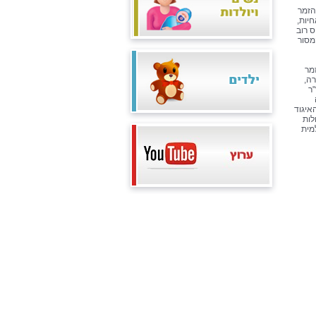
הזמר
יות,
ס רוב
מסור
מר
רה,
ר
איגוד
לות
מית