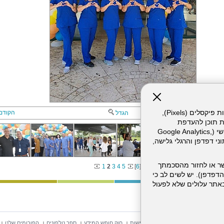
אתר זה עושה שימוש בקבצי עוגיות (Cookies) ובטכנולוגיות דומות, לרבות פיקסלים (Pixels),
הקודם
הגדל
ת תוכן להעדפת
המשתמש. חלק מהעוגיות והפיקסלים מופעלים ע"י ספקי שירות צד שלישי (Google Analytics,
וכו'), שעשויים לעבד מידע שאינו מזהה לרבות כתובת IP, נתוני דפדפן והרגלי גלישה,
ר או לחזור מהסכמתך
1
2
3
4
5
[
6
]
דפדפן). יש לשים לב כי
 מהשירותים באתר עלולים שלא לפעול
וש באתר
מפת אתר
הצהרת נגישות
חוק חופש המידע
ספר טלפונים
הפורומים שלנו