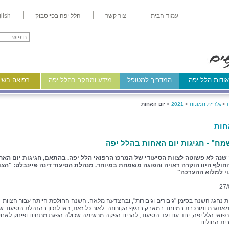
עמוד הבית
צור קשר
הלל יפה בפייסבוק
lish
ודות הלל יפה
המדריך למטופל
מידע ומחקר בהלל יפה
רפואה בשיר
>
גלריית תמונות
>
2021
>
יום האחות
חות
מח" - חגיגות יום האחות בהלל יפה
 שנה לא פשוטה לצוות הסיעודי של המרכז הרפואי הלל יפה. בהתאם, חגיגות יום האח
ולף היוו הוקרה ראויה והפוגה משמחת במיוחד. מנהלת הסיעוד דינה פיינבלט: "הצו
וי למלוא ההערכה"
27/
ת נחגג השנה בסימן "גיבורים וגיבורות", ובהצדעה מלאה. השנה החולפת הייתה עבור הצוות
מאתגרת ומורכבת במיוחד במאבק בנגיף הקורונה. לאור כל זאת, ראו לנכון בהנהלת הסיעוד ש
פואי הלל יפה, יחד עם ועד הסיעוד, להרים הפקה מרשימה שכולה הפגת מתחים ופינוק לאחי
ית החולים.