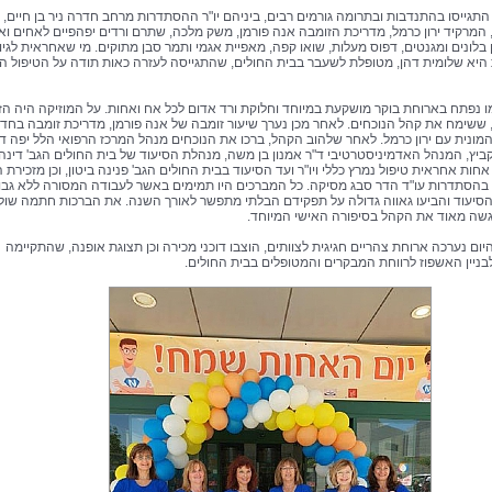
תגייסו בהתנדבות ובתרומה גורמים רבים, ביניהם יו"ר ההסתדרות מרחב חדרה ניר בן חיים, 
, המרקיד ירון כרמל, מדריכת הזומבה אנה פורמן, משק מלכה, שתרם ורדים יפהפיים לאחים ואח
 בלונים ומגנטים, דפוס מעלות, שואו קפה, מאפיית אגמי ותמר סבן מתוקים. מי שאחראית לגיו
היא שלומית דהן, מטופלת לשעבר בבית החולים, שהתגייסה לעזרה כאות תודה על הטיפול ה
ו נפתח בארוחת בוקר מושקעת במיוחד וחלוקת ורד אדום לכל אח ואחות. על המוזיקה היה הז
, ששימח את קהל הנוכחים. לאחר מכן נערך שיעור זומבה של אנה פורמן, מדריכת זומבה בחד
מונית עם ירון כרמל. לאחר שלהוב הקהל, ברכו את הנוכחים מנהל המרכז הרפואי הלל יפה ד"
קביץ, המנהל האדמיניסטרטיבי ד"ר אמנון בן משה, מנהלת הסיעוד של בית החולים הגב' דינה
אחות אחראית טיפול נמרץ כללי ויו"ר ועד הסיעוד בבית החולים הגב' פנינה ביטון, וכן מזכירת ה
בהסתדרות עו"ד הדר סבג מסיקה. כל המברכים היו תמימים באשר לעבודה המסורה ללא גבו
הסיעוד והביעו גאווה גדולה על תפקידם הבלתי מתפשר לאורך השנה. את הברכות חתמה שול
גשה מאוד את הקהל בסיפורה האישי המיוחד.
ום נערכה ארוחת צהריים חגיגית לצוותים, הוצבו דוכני מכירה וכן תצוגת אופנה, שהתקיימה
בניין האשפוז לרווחת המבקרים והמטופלים בבית החולים.