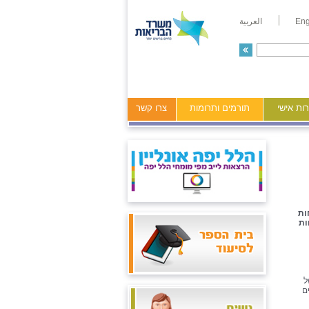
Eng
العربية
ות אישי
תורמים ותרומות
צרו קשר
ות
ות
ל
ם