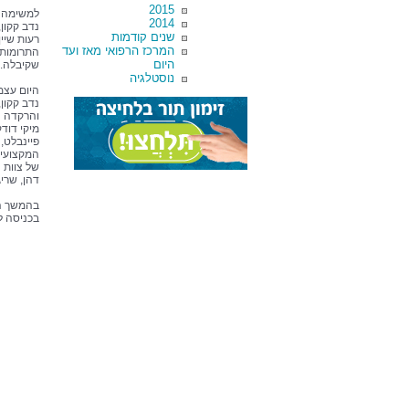
2015
למשימה ה
2014
נדב קקון
שנים קודמות
רעות שיין
המרכז הרפואי מאז ועד
התרומות 
היום
שקיבלה.
נוסטלגיה
היום עצמ
נדב קקון
והרקדה ה
מיקי דוד
פיינבלט, 
המקצועי 
של צוות 
דהן, שרי
בהמשך הי
בכניסה ל