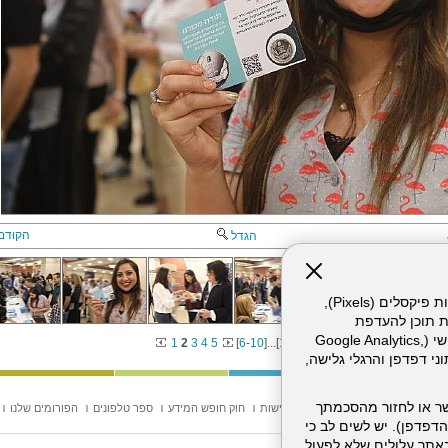
הקודם
הגדל
אתר זה עושה שימוש בקבצי עוגיות (Cookies) ובטכנולוגיות דומות, לרבות פיקסלים (Pixels),
ת תוכן להעדפת
המשתמש. חלק מהעוגיות והפיקסלים מופעלים ע"י ספקי שירות צד שלישי (Google Analytics,
1
2
3
4
5
[
6
-
10
]
...
[
11
-
15
]
וכו'), שעשויים לעבד מידע שאינו מזהה לרבות כתובת IP, נתוני דפדפן והרגלי גלישה,
ר או לחזור מהסכמתך
וש באתר
מפת אתר
הצהרת נגישות
חוק חופש המידע
ספר טלפונים
הפורומים שלנו
דפדפן). יש לשים לב כי
 מהשירותים באתר עלולים שלא לפעול