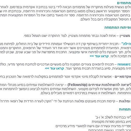
מתמחים
לים נעשית פעילות מחקרית של מתמחים הבאה לידי ביטוי בכתיבה אקדמית ובפרסום. לאחרו
 הספר המקצועי הראשון בעולם מסוגו בתחום הטראומה והכירורגיה הדחופה, ובכתיבתו היו ש
תחום הטראומה והכירורגיה הדחופה. ספר זה מאגד בתוכו את כל הספרות המקצועית המתו
 הטיפול המקובלת כיום בכל העולם.
פיתוח המתמחה
צטיין
– אחת לשנה נבחר מתמחה מצטיין. לצד ההוקרה ישנו תגמול כספי.
הילה"
- תכנית ייחודית בשיתוף קרן דה רוטשילד ועמותת הידידים של בית החולים, לפיתוח מנ
 רפואית, המיועדת למתמחים מצטיינים אשר יהוו את דור העתיד של הרופאים, החוקרים והמנה
לים, תוך הענקת כלים לפיתוח אישי ומקצועי. התכנית מתפרשת על פני שבע שנים, שבהן למ
 תמיכה וליווי.
קראו עוד >>
– תכנית לרופאים צעירים המקנה כלים מעשיים ועדכניים לכתיבת מחקר מדעי, כולל ל
חיה מקצועית, סיוע בהגדרת תכנית מחקר ועוד.
קראו עוד >>
 אקדמאיים
- אפשרות לקבלת מינוי אקדמי זוטר למתמחים בפקולטה לרפואה של הטכניון בחי
יאה להשתלמות עמיתים (Fellowship)
– יציאה להשתלמות עמיתים בסיוע מנהלי המח
לים, תוך מתן אפשרות לקידום מקצועי. השתלמות עמיתים ניתנת לביצוע כהמשך להתמחות או
תמחות. השתלמות זו נעשית במרכזים רפואיים מובילים בעולם.
ומלגות
– קיימת תכנית מענקים ומלגות הניתנת על ידי "הקרן לעזרה הדדית של רופאי חדרה".
תמחות
יווי בבחינות לשלב א' ו-ב'
יוע במימון ספרות מקצועית
פרייה מדעית עשירה עם גישה למאגרי מידע מרכזיים
רוב למרכז, נגישות תחבורתית