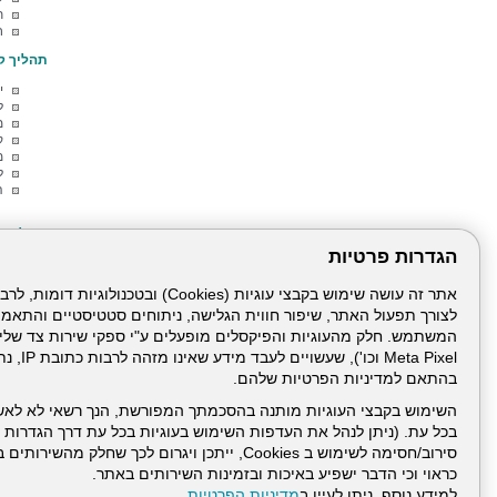
ת
ח
תהליך ק
י
ל
מ
ק
מ
ל
ה
פעילות 
הגדרות פרטיות
ה
מ
ה
מ
לצורך תפעול האתר, שיפור חווית הגלישה, ניתוחים סטטיסטיים והתאמ
ל
ל
Meta Pixel 
ת
בהתאם למדיניות הפרטיות שלהם.
ה
ס
השימוש בקבצי העוגיות מותנה בהסכמתך המפורשת, הנך רשאי לא לאש
בכל עת. (ניתן לנהל את העדפות השימוש בעוגיות בכל עת דרך הגדרות ה
סירוב/חסימה לשימוש ב Cookies, ייתכן ויגרום לכך שחלק
כראוי וכי הדבר ישפיע באיכות ובזמינות השירותים באתר.
למידע נוסף, ניתן לעיין ב
מדיניות הפרטיות
.