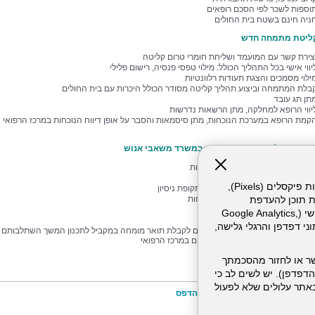
וספות לשכר לפי הסכם רופאים
ניה חינם בשטח בית החולים
ליטת מתמחה חדש
צירת קשר עם המועמד ושליחת חומרי טרום קליטה
יווי אישי בכל התהליך הכולל: מילוי טפסי פנסיה, רישום פלילי
ילוי מסמכים והצגת תעודות רלוונטיות
בלת המתמחה וביצוע תהליך קליטה מסודר הכולל היכרות עם בית החולים
תן תג עובד
יווי הרופא למחלקה, מתן הרשאות נדרשות
קמת הרופא במערכת הנוכחות, מתן סיסמאות והסבר על אופן דיווח הנוכחות במרכז הרפואי
שוטפת של אחראית מתמחים במשרד משאבי אנוש
ערכת המתמחים במהלך ההתמחות
תן משוב על ההתמחות
אתר זה עושה שימוש בקבצי עוגיות (Cookies) ובטכנולוגיות דומות, לרבות פיקסלים (Pixels),
חלטה על המשך התמחות בתום תקופת ניסיון
עקב אחר עמידה בתכנית ההתמחות
ת תוכן להעדפת
יווי יציאה לרוטציות ולמדעי יסוד
המשתמש. חלק מהעוגיות והפיקסלים מופעלים ע"י ספקי שירות צד שלישי (Google Analytics,
יווי יציאה לבחינות
וכו'), שעשויים לעבד מידע שאינו מזהה לרבות כתובת IP, נתוני דפדפן והרגלי גלישה,
כנון סיום ההתמחות והגשת טפסים לקבלת תואר מומחה במקביל לתכנון המשך השתלבותם 
רופאים המצטיינים כרופאים בכירים במרכז הרפואי
יוע במלגות למחקר והשתלמויות
ר או לחזור מהסכמתך
דפדפן). יש לשים לב כי
 מהשירותים באתר עלולים שלא לפעול
הדפס