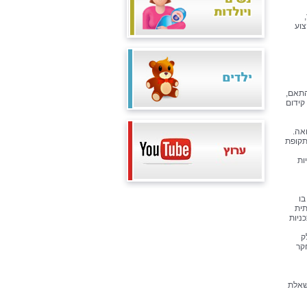
צוע
התאם,
קידום
אה.
תקופת
ות
בו
תית
ניות
ק
קר
שאלת