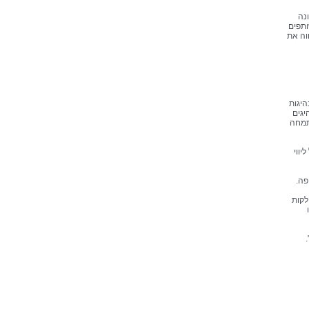
נה
ותפים
וה את
היגות
יגים
תמחה
יווי
פה.
לקות