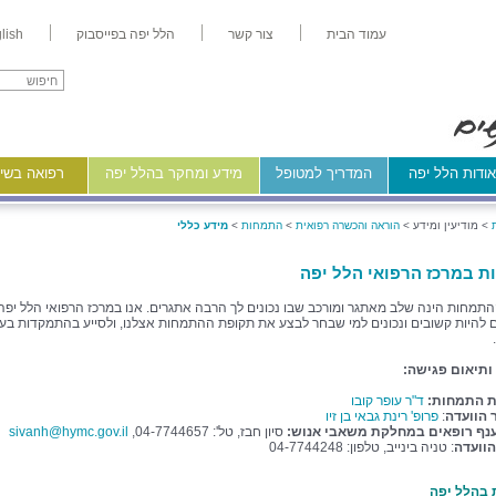
עמוד הבית
צור קשר
הלל יפה בפייסבוק
lish
ודות הלל יפה
המדריך למטופל
מידע ומחקר בהלל יפה
רפואה בשיר
>
מודיעין ומידע >
הוראה והכשרה רפואית
>
התמחות
>
מידע כללי
 במרכז הרפואי הלל יפה
תמחות הינה שלב מאתגר ומורכב שבו נכונים לך הרבה אתגרים. אנו במרכז הרפואי הלל יפה
להיות קשובים ונכונים למי שבחר לבצע את תקופת ההתמחות אצלנו, ולסייע בהתמקדות בע
ותיאום פגישה:
דת התמחות:
ד"ר עופר קובו
 הוועדה
:
פרופ' רינת גבאי בן זיו
נף רופאים במחלקת משאבי אנוש:
סיון חבז, טל': 04-7744657,
sivanh@hymc.gov.il
הוועדה
: טניה בינייב, טלפון: 04-7744248
בהלל יפה