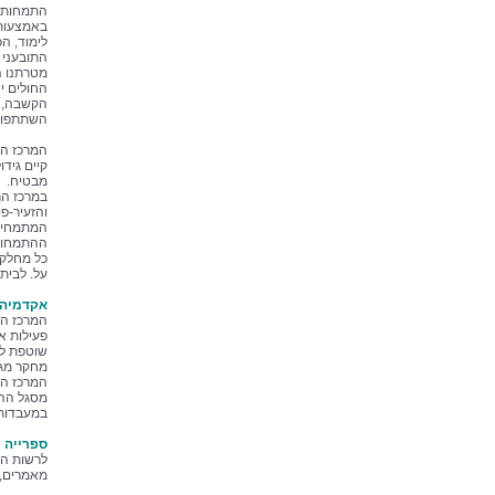
התמחות ב
באמצעות 
לימוד, ה
התובעני 
מטרתנו ה
הקשבה, ל
השתתפות 
המרכז הר
קיים גיד
מבטיח.
במרכז הר
והזעיר-פ
המתמחים 
ההתמחות
כל מחלקו
על. לבית
אקדמיה 
המרכז הר
פעילות א
שוטפת לס
מחקר מגו
המרכז הר
מסגל ההו
במעבדות 
ספרייה 
לרשות המ
מאמרים, 