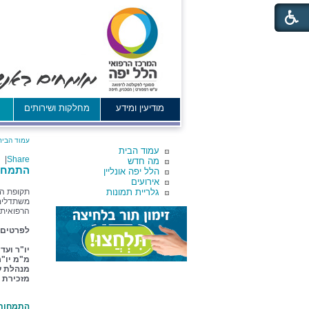
מודיעין ומידע
מחלקות ושירותים
א
עמוד הבית
עמוד הבית
|
Share
מה חדש
התמחות
הלל יפה אונליין
אירועים
גלריית תמונות
תקופת הה
משתדלים 
הרפואית.
לפרטים 
יו"ר וע
מ"מ יו"ר
מנהלת ע
מזכירת 
התמחות 