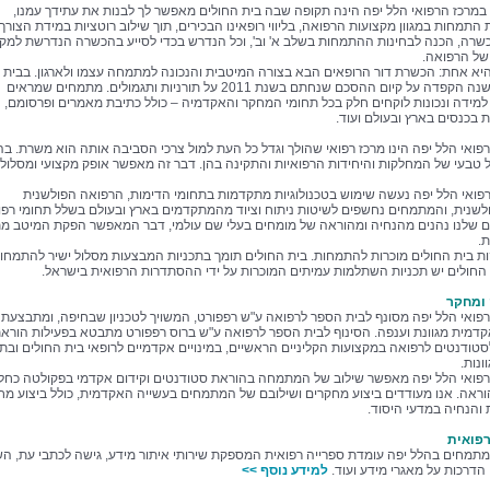
מרכז הרפואי הלל יפה הינה תקופה שבה בית החולים מאפשר לך לבנות את עתידך עמנו,
התמחות במגוון מקצועות הרפואה, בליווי רופאינו הבכירים, תוך שילוב רוטציות במידת הצורך,
כשרה, הכנה לבחינות ההתמחות בשלב א' וב', וכל הנדרש בכדי לסייע בהכשרה הנדרשת למק
של הרפואה.
יא אחת: הכשרת דור הרופאים הבא בצורה המיטבית והנכונה למתמחה עצמו ולארגון. בבית
החולים ישנה הקפדה על קיום ההסכם שנחתם בשנת 2011 על תורניות ותגמולים. מתמחים שמראים
מידה ונכונות לוקחים חלק בכל תחומי המחקר והאקדמיה – כולל כתיבת מאמרים ופרסומם,
בכנסים בארץ ובעולם ועוד.
פואי הלל יפה הינו מרכז רפואי שהולך וגדל כל העת למול צרכי הסביבה אותה הוא משרת. ב
ול טבעי של המחלקות והיחידות הרפואיות והתקינה בהן. דבר זה מאפשר אופק מקצועי ומסלול 
פואי הלל יפה נעשה שימוש בטכנולוגיות מתקדמות בתחומי הדימות, הרפואה הפולשנית
ולשנית, והמתמחים נחשפים לשיטות ניתוח וציוד מהמתקדמים בארץ ובעולם בשלל תחומי רפו
שלנו נהנים מהנחיה ומהוראה של מומחים בעלי שם עולמי, דבר המאפשר הפקת המיטב מ
.
ת בית החולים מוכרות להתמחות. בית החולים תומך בתכניות המבצעות מסלול ישיר להתמחוי
 החולים יש תכניות השתלמות עמיתים המוכרות על ידי ההסתדרות הרפואית בישראל.
ומחקר
פואי הלל יפה מסונף לבית הספר לרפואה ע"ש רפפורט, המשויך לטכניון שבחיפה, ומתבצעת 
קדמית מגוונת וענפה. הסינוף לבית הספר לרפואה ע"ש ברוס רפפורט מתבטא בפעילות הורא
טודנטים לרפואה במקצועות הקליניים הראשיים, במינויים אקדמיים לרופאי בית החולים ובתכ
ונות.
פואי הלל יפה מאפשר שילוב של המתמחה בהוראת סטודנטים וקידום אקדמי בפקולטה כחל
ראה. אנו מעודדים ביצוע מחקרים ושילובם של המתמחים בעשייה האקדמית, כולל ביצוע מח
והנחיה במדעי היסוד.
רפואית
תמחים בהלל יפה עומדת ספרייה רפואית המספקת שירותי איתור מידע, גישה לכתבי עת, ה
הדרכות על מאגרי מידע ועוד.
למידע נוסף >>