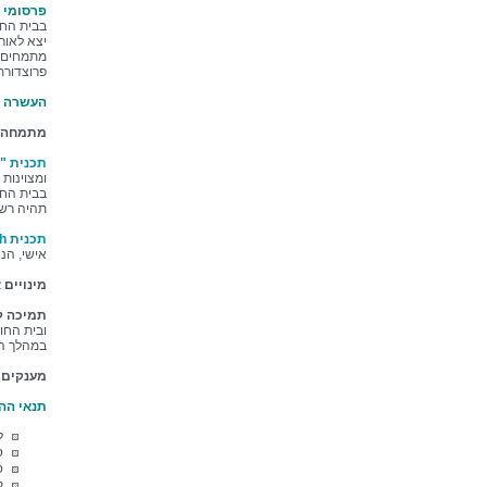
פרסומי 
בבית החו
יצא לאור
מתמחים ב
פרוצדורת
העשרה ו
מתמחה מ
תכנית "
ומצוינות
בבית החו
תהיה רשת
תכנית research
אישי, הנ
מינויים
תמיכה ליצ
ובית החו
במהלך הה
מענקים 
תנאי הה
ל
ס
ס
ק