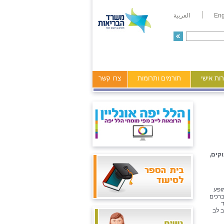
Eng
العربية
ות אישי
תורמים ותרומות
צרו קשר
קים,
ופע
ברכים
ד
ב לב