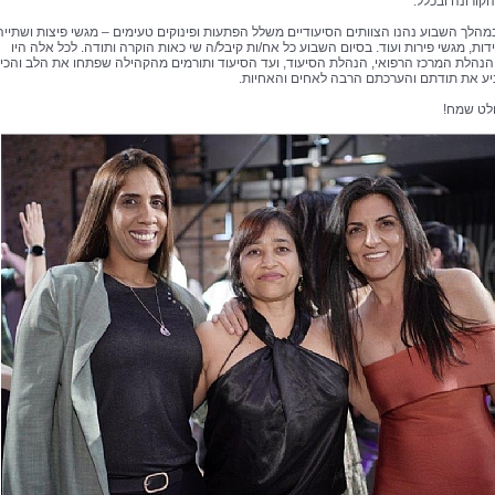
קורונה ובכלל.
במהלך השבוע נהנו הצוותים הסיעודיים משלל הפתעות ופינוקים טעימים – מגשי פיצות ושתייה
דות, מגשי פירות ועוד. בסיום השבוע כל אח/ות קיבל/ה שי כאות הוקרה ותודה. לכל אלה היו
נהלת המרכז הרפואי, הנהלת הסיעוד, ועד הסיעוד ותורמים מהקהילה שפתחו את הלב והכי
ע את תודתם והערכתם הרבה לאחים והאחיות.
לט שמח!