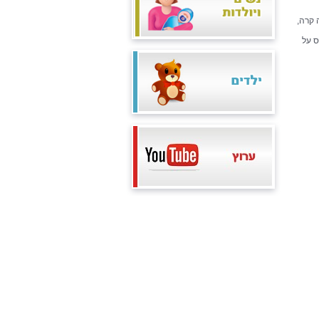
 קרה,
ס על