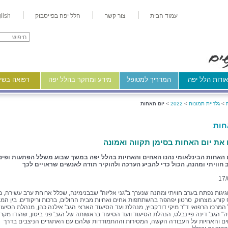
עמוד הבית
צור קשר
הלל יפה בפייסבוק
lish
ודות הלל יפה
המדריך למטופל
מידע ומחקר בהלל יפה
רפואה בשיר
>
גלריית תמונות
>
2022
>
יום האחות
חות
 את יום האחות בסימן תקווה ואמונה
ם האחות הבינלאומי נהנו האחים והאחיות בהלל יפה במשך שבוע משלל הפתעות ופינו
 חוויתי ומהנה, הכול כדי להביע הערכה ולהוקיר תודה לאנשים שראויים לכך
17/
יגות נפתח בערב חוויתי ומהנה שנערך ב"גני אליזה" שבבנימינה, שכלל ארוחת ערב עשירה, מ
קורע מצחוק, סרטון יפהפה בהשתתפות אחים ואחיות מבית החולים, ברכות וריקודים. בין המ
 המרכז הרפואי ד"ר מיקי דודקביץ, מנהלת ועד הסיעוד הארצי הגב' אילנה כהן, מנהלת הסיעו
ה" הגב' דינה פיינבלט, הנהלת הסיעוד וועד הסיעוד בראשותה של הגב' פני ביטון, שהודו מקר
ם והאחיות על העבודה הקשה, המסירות וההתמודדות שלהם עם האתגרים הניצבים בדרך