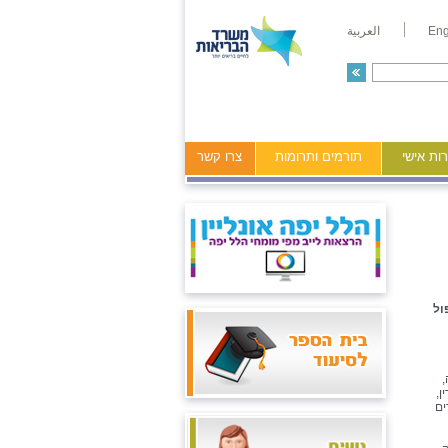
Eng
العربية
ות אישי
תורמים ותרומות
צרו קשר
ול
,
ן,
ים