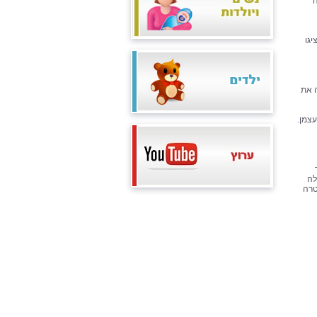
ה
גו
ה את
צמן.
לה
טרה