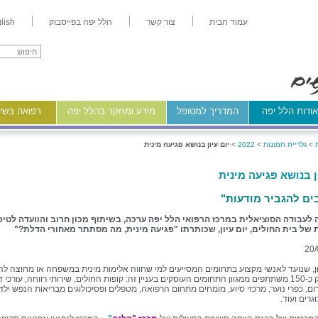
עמוד הבית
צור קשר
הלל יפה בפייסבוק
lish
ודות הלל יפה
המדריך למטופל
מידע ומחקר בהלל יפה
רפואה בשיר
>
גלריית תמונות
>
2022
>
יום עיון בנושא פגיעה מינית
ן בנושא פגיעה מינית
ים להגביר מודעות"
לעבודה הסוציאלית במרכז הרפואי הלל יפה ערכה, בשיתוף מכון חרוב והוועדה לטיפ
של בית החולים, יום עיון, שכותרתו "פגיעה מינית, מה מסתתר מאחורי הדלת?"
20/
ון, שנועד לאנשי מקצוע בתחומים המסייעים למי שחווה אלימות מינית במשפחה או מחוצה לה
לקחו חלק כ-150 משתתפים ממגוון התחומים העוסקים בעניין זה: קופות החולים, שירותי רווחה, עורכי די
ום, כפרי נוער, מרכזי סיוע, מומחים מתחום הרפואה, מטפלים ופסיכולוגים מבריאות הנפש ילד
וגרים ועוד.