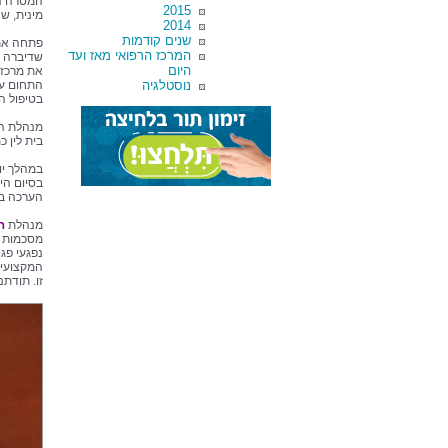
המטרה המ
2015
מינית, שנ
2014
שנים קודמות
פתחה את 
המרכז הרפואי מאז ועד
שדיברה ע
היום
את מרכז 
נוסטלגיה
התחום עו
בטיפול ה
מנהלת המר
בית לין כ
במהלך יו
בסיום הי
הערכה בד
מנהלת
ה
מסכמות א
נפגעי פגי
המקצועית
זו. תודתנ