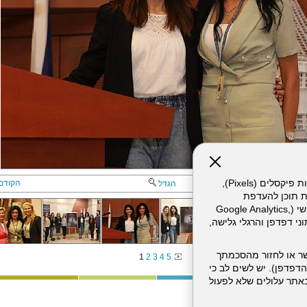
אתר זה עושה שימוש בקבצי עוגיות (Cookies) ובטכנולוגיות דומות, לרבות פיקסלים (Pixels),
הקודם
הגדל
ת תוכן להעדפת
המשתמש. חלק מהעוגיות והפיקסלים מופעלים ע"י ספקי שירות צד שלישי (Google Analytics,
וכו'), שעשויים לעבד מידע שאינו מזהה לרבות כתובת IP, נתוני דפדפן והרגלי גלישה,
ר או לחזור מהסכמתך
1
2
3
4
5
דפדפן). יש לשים לב כי
 מהשירותים באתר עלולים שלא לפעול