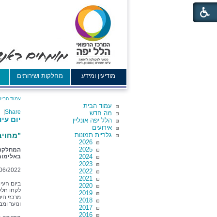
מודיעין ומידע
מחלקות ושירותים
א
עמוד הבית
עמוד הבית
|
Share
מה חדש
יום עיו
הלל יפה אונליין
אירועים
גלריית תמונות
"מחויב
2026
2025
המחלקה 
2024
באלימות 
2023
06/2022
2022
2021
ביום העי
2020
2019
מרכזי חיר
2018
ונוער ומב
2017
2016