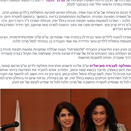
רכזית של הכנס הייתה חשיפת הפעילות של
מרכז "הלנה
"
– המרכז לנפגעי ונפגעות תקיפ
פתח במרכז הרפואי הלל יפה בנובמבר 2020.
הכנס הרצאתה של עו"ס ענת אופיר, מנהלת המיזם למניעת התעללות בילדים ממכון חרוב,
ל מאפייני הפגיעה המינית, ההשלכות והמחסומים בדיווח. בהמשך, בהתאם למטרת היום, הצי
הלנה – המרכז לנפגעות ונפגעי תקיפה מינית בהלל יפה, מנהלת המרכז ד"ר רינת ריינס, ורכז
"ס נירית קריביצקי. השתיים סקרו את נתוני ההגעה למרכז מאז שהוקם, תוך חידוד המורכבות
רגיש הנדרש.
כז להגנה לילדים ונוער בבית לין בנתניה שירי שוסהיים, עו"ס קליני ופסיכותרפיסטית, הציג
מעטפת טיפולית לילדים ונוער וחידדה את אופי העבודה בו, במיוחד למול מרכז הלנה.
ם העיון הציג התיאטרון החברתי "פלטפורמה" הצגה שכללה שחקניות נפגעות תקיפה מינית בע
ום הועלתה בפני הנוכחים עדות של שורדת פגיעה מינית, ששיתפה את הקהל בצורה מעוררת
רך שעברה, וזכתה לתגובות מרגשות.
מחלקה לעבודה סוציאלית
עו"ס אלינה פישנזון ואחראית מחלקת ילדים עו"ס מראם קעוער,
ת היום באומרן: מדובר בנושא קשה וכואב, המחייב אותנו להגביר את המודעות בזיהוי ואיתור
עה מינית כל העת, לשם קבלת טיפול הולם ובזמן. ביום עיון זה היה חשוב לנו לחשוף את הקהי
 לכל השירותים הניתנים בנושא בהלל יפה, אך גם בקהילה, ונראה שיום זה בהחלט תרם למ
ו לכל מי שמסייע לעשייה החשובה של מרכז הלנה ולכל מי שסייע לקיומו של יום העיון.