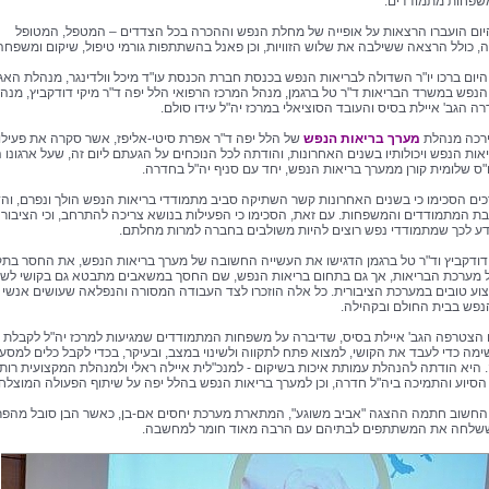
שפחות מתמודדים.
ום הועברו הרצאות על אופייה של מחלת הנפש וההכרה בכל הצדדים – המטפל, המטופל
 כולל הרצאה ששילבה את שלוש הזוויות, וכן פאנל בהשתתפות גורמי טיפול, שיקום ומשפחה
יום ברכו יו"ר השדולה לבריאות הנפש בכנסת חברת הכנסת עו"ד מיכל וולדינגר, מנהלת האג
הנפש במשרד הבריאות ד"ר טל ברגמן, מנהל המרכז הרפואי הלל יפה ד"ר מיקי דודקביץ, מנה
רה הגב' איילת בסיס והעובד הסוציאלי במרכז יה"ל עידו סולם.
בירכה מנהלת
מערך בריאות הנפש
של הלל יפה ד"ר אפרת סיטי-אליפז, אשר סקרה את פעילו
אות הנפש ויכולותיו בשנים האחרונות, והודתה לכל הנוכחים על הגעתם ליום זה, שעל ארגונו 
"ס שלומית קורן ממערך בריאות הנפש, יחד עם סניף יה"ל בחדרה.
ים הסכימו כי בשנים האחרונות קשר השתיקה סביב מתמודדי בריאות הנפש הולך ונפרם, וה
בת המתמודדים והמשפחות. עם זאת, הסכימו כי הפעילות בנושא צריכה להתרחב, וכי הציבור 
דע לכך שמתמודדי נפש רוצים להיות משולבים בחברה למרות מחלתם.
 דודקביץ וד"ר טל ברגמן הדגישו את העשייה החשובה של מערך בריאות הנפש, את החסר בתק
ל מערכת הבריאות, אך גם בתחום בריאות הנפש, שם החסך במשאבים מתבטא גם בקושי לש
וע טובים במערכת הציבורית. כל אלה הוזכרו לצד העבודה המסורה והנפלאה שעושים אנשי 
נפש בבית החולם ובקהילה.
הצטרפה הגב' איילת בסיס, שדיברה על משפחות המתמודדים שמגיעות למרכז יה"ל לקבלת ס
שימה כדי לעבד את הקושי, למצוא פתח לתקווה ולשינוי במצב, ובעיקר, בכדי לקבל כלים למסע
היא הודתה להנהלת עמותת איכות בשיקום - למנכ"לית איילה ראלי ולמנהלת המקצועית רות
הסיוע והתמיכה ביה"ל חדרה, וכן למערך בריאות הנפש בהלל יפה על שיתוף הפעולה המוצלח.
החשוב חתמה ההצגה "אביב משוגע", המתארת מערכת יחסים אם-בן, כאשר הבן סובל מהפ
ששלחה את המשתתפים לבתיהם עם הרבה מאוד חומר למחשבה.