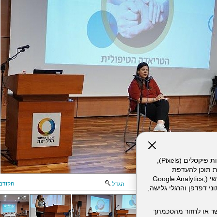
אתר זה עושה שימוש בקבצי עוגיות (Cookies) ובטכנולוגיות דומות, לרבות פיקסלים (Pixels),
ת תוכן להעדפת
המשתמש. חלק מהעוגיות והפיקסלים מופעלים ע"י ספקי שירות צד שלישי (Google Analytics,
הקודם
הגדל
וכו'), שעשויים לעבד מידע שאינו מזהה לרבות כתובת IP, נתוני דפדפן והרגלי גלישה,
ר או לחזור מהסכמתך