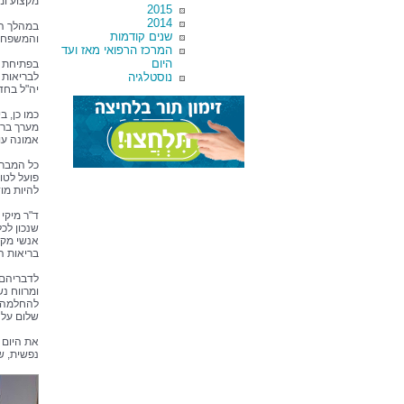
מקצוע ומ
2015
2014
במהלך הי
שנים קודמות
והמשפחה,
המרכז הרפואי מאז ועד
היום
בפתיחת ה
נוסטלגיה
לבריאות 
יה"ל בחד
כמו כן, 
מערך ברי
אמונה עו
כל המברכ
פועל לטו
להיות מו
ד"ר מיקי
שנכון לכ
אנשי מקצ
בריאות ה
לדבריהם 
ומרווח נ
להחלמה. 
שלום על 
את היום 
נפשית, 