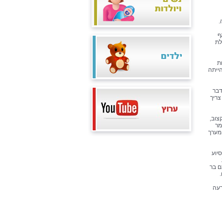
.
ף
לת
ת
הייתה
דבר
צריך
צוב,
מר
מערך
יוע
ם בר
רעה