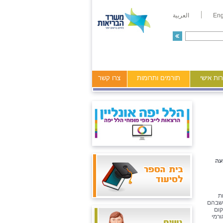
Eng
العربية
ות אישי
תורמים ותרומות
צרו קשר
עה
ת
 שבהם
קום
ו כ-200 משתתפים – גורמי