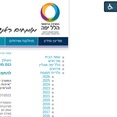
מודיעין ומידע
מחלקות ושירותים
א
עמוד הבית
עמוד הבית
|
Share
מה חדש
כנס מע
הלל יפה אונליין
אירועים
גלריית תמונות
להתמוד
2026
2025
המערך ל
2024
"איכות ב
לגורמים
2023
2022
07/2022
2021
2020
התמודדות
2019
מורכבויו
2018
עסק יום 
2017
2016