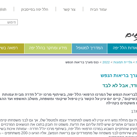
עמוד הבית
צור קשר
הלל יפה בפייסבוק
lish
ודות הלל יפה
המדריך למטופל
מידע ומחקר בהלל יפה
רפואה בשיר
>
גלריית תמונות
>
2022
>
כנס מערך בריאות הנפש
רך בריאות הנפש
ד, אבל לא לבד
בריאות הנפש של המרכז הרפואי הלל יפה, בשיתוף מרכז יה"ל חדרה מבית עמותת
שיקום", קיים יום עיון על הקשר בין טיפול שיקומי ומשפחה, משלב האשפוז ועד ההג
 משקמים בקהילה
17/
 עם מחלת נפש היא עניין לא פשוט למתמודד עצמו ולמטפל שלו, אך גם לבני משפחתו קיימו
ת ונוצרים אתגרים שיש לתת עליהם את הדעת. משפט זה חובק בתוכו את הנושאים המרכזיים
העיון שהתקיים השבוע במרכז הרפואי הלל יפה, בשיתוף מרכז יה"ל חדרה - עמותת איכות בשי
(מרכז הנותן שירותים לבני משפחה של מתמודדים עם בריאות הנפש), אליו הגיע