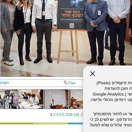
אתר זה עושה שימוש בקבצי עוגיות (Cookies) ובטכנולוגיות דומות, לרבות פיקסלים (Pixels),
הקודם
הגדל
ת תוכן להעדפת
המשתמש. חלק מהעוגיות והפיקסלים מופעלים ע"י ספקי שירות צד שלישי (Google Analytics,
וכו'), שעשויים לעבד מידע שאינו מזהה לרבות כתובת IP, נתוני דפדפן והרגלי גלישה,
ר או לחזור מהסכמתך
1
2
3
4
5
[
6
-
10
]
...
[
11
]
דפדפן). יש לשים לב כי
 מהשירותים באתר עלולים שלא לפעול