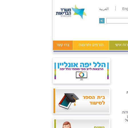
Eng
العربية
ות אישי
תורמים ותרומות
צרו קשר
ת
דות
ל