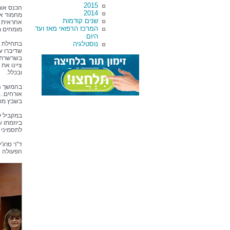
2015
הכנס אור
2014
מחמוד אב
שנים קודמות
אחראית ב
המרכז הרפואי מאז ועד
מומחים מ
היום
נוסטלגיה
בתחילת ה
שדיברו ע
בשרשרת ה
ציינו את
ובכלל.
בהמשך הי
אורחים. ב
בשבץ מוח
במקביל ל
ביוזמתו 
לתסמיני 
ד"ר סרג'
הפעולה ה