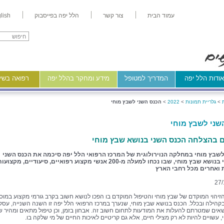
עמוד הבית
צור קשר
הלל יפה בפייסבוק
lish
ודות הלל יפה
המדריך למטופל
מידע ומחקר בהלל יפה
רפואה בשיר
>
גלריית תמונות
>
2022
>
הכנס השני לשבץ מוחי
שני לשבץ מוחי
 בהצלחה הכנס השני בנושא שבץ מוחי
לשבץ מוחי במחלקה הנוירולוגית של המרכז הרפואי הלל יפה סיכמה את הכנס השני
המקצועי בנושא שבץ מוחי, שבו נכחו למעלה מ-200 אנשי מקצוע רפואיים, סיעודיים, מקצועו
 ואחרים מכל רחבי הארץ
27/
זיהוי המוקדם של שבץ מוחי והטיפול המוקדם בו הפכו לנושא חשוב בקרב גורמי מקצוע במוס
בקהילה ובכלל. הכנס בנושא שבץ מוחי, שנערך במרכז הרפואי הלל יפה זו השנה השנייה, עסק
ושאים שמטרתם להעלות את המודעות לתחום חשוב זה. אבחון בזמן, וכן טיפול מתאים ומהיר ש
 עשויים להיות לא רק מצילי חיים, אלא גם קריטיים לאיכות החיים של מי שלקה בו.