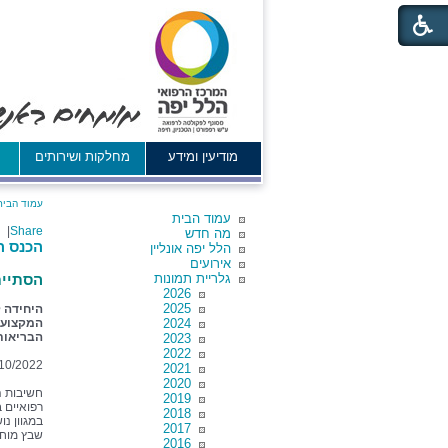
מודיעין ומידע
מחלקות ושירותים
א
עמוד הבית
עמוד הבית
|
Share
מה חדש
הכנס ה
הלל יפה אונליין
אירועים
גלריית תמונות
הסתיים
2026
2025
היחידה 
2024
הבריאות
2023
2022
10/2022
2021
2020
חשיבות ה
2019
רפואיים 
2018
במגוון נ
2017
שבץ מוחי,
2016