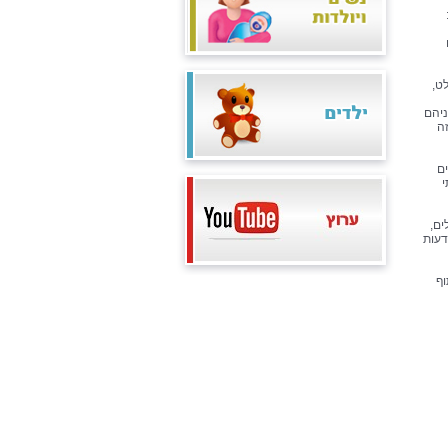
ט,
ניהם
ה
ם
י
ים,
דעות
וף