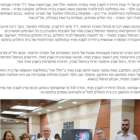
גן על ידי צוות היחידה לשבץ מוחי במרכז הרפואי הלל יפה, שבראשה עומד ד"ר סרג'יו שבתאי:
ו חלף – אח במחלקה לנוירולוגיה ומתאם נושא השבץ בבית החולים; אוקסנה פורת – אחות
מחלקה הנוירולוגית; וורד כהן – מפקחת בהנהלת הסיעוד של המרכז הרפואי. בכנס השתתפו
כל רחבי הארץ – בתי חולים עמיתים, מוסדות בריאות בקהילה, מד"א ועוד.
כנס נשאו דברים מנהל המרכז הרפואי, ד"ר מיקי דודקביץ, ומנהלת הסיעוד, הגב' דינה פיינבל
ל ההתקדמות בתחומי הטיפול בשבץ מוחי ועל חשיבות הסנכרון בין כל הגורמים המעורבים
טיפול בשבץ המוחי – עד להגעת המטופל לבית החולים, בבית החולים ובתהליך השיקום. ש
 העבודה המסורה שנעשית ביחידה לשבץ מוחי ובמחלקה הנוירולוגית של בית החולים בתחום ז
ום נערכו הרצאות מקצועיות שונות של מיטב המומחים של המרכז הרפואי, אנשי מד"א ומרצי
ין ההרצאות: מיון ראשוני בשבץ מוחי, פגיעה קוגניטיבית ושבץ מוחי, חידושים בטיפול התרופת
י חריף, ניהול שבץ איסכמי חריף בטיפול נמרץ, הדמיה מתקדמת בשבץ מוחי ועוד.
כנס, הסתובב צוות נאמני נושא תחום שבץ מוחי ב"הלל יפה" במחלקות האשפוז של בית החול
של האח המתאם את התחום, מחמוד אבו חלף, לטובת פעילות שמטרתה גם היא העלאת המו
השבץ המוחי, אבחון וטיפול בנושא.
יו שבתאי, מנהל היחידה לשבץ מוחי, הודה לכל מי שהשתתף בארגון הכנס וציין לשבח את שית
פורה והחשוב בין בית החולים למד"א ולגורמים נוספים בתחום זה.