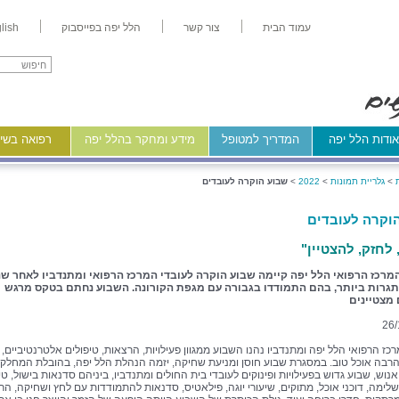
עמוד הבית
צור קשר
הלל יפה בפייסבוק
lish
ודות הלל יפה
המדריך למטופל
מידע ומחקר בהלל יפה
רפואה בשיר
>
גלריית תמונות
>
2022
>
שבוע הוקרה לעובדים
וקרה לעובדים
 לחזק, להצטיין"
מרכז הרפואי הלל יפה קיימה שבוע הוקרה לעובדי המרכז הרפואי ומתנדביו לאחר שנ
תגרות ביותר, בהם התמודדו בגבורה עם מגפת הקורונה. השבוע נחתם בטקס מרגש
 מצטיינים
26/
כז הרפואי הלל יפה ומתנדביו נהנו השבוע ממגוון פעילויות, הרצאות, טיפולים אלטרנטיביים,
הרבה אוכל טוב. במסגרת שבוע חוסן ומניעת שחיקה, יזמה הנהלת הלל יפה, בהובלת המחלק
וש, שבוע גדוש בפעילויות ופינוקים לעובדי בית החולים ומתנדביו, ביניהם סדנאות בישול, טיפ
לימה, דוכני אוכל, מתוקים, שיעורי יוגה, פילאטיס, סדנאות להתמודדות עם לחץ ושחיקה, הר