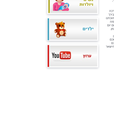
,
ה והערכה
בירך
וכחנו
מה
ם יום
ן.
 ואחת מכם
ם
הישאר