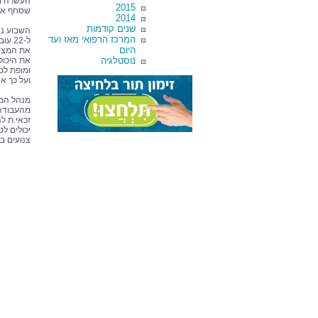
העשרה מר
2015
שסחף את 
2014
שנים קודמות
המרכז הרפואי מאז ועד
ל-22
היום
את המצטי
נוסטלגיה
את היכול
ומופת לכו
ועל כך א
מנהל המר
זכאי.ת ל
יכולים ל
צנועים בר