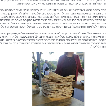
תקות, חדרי בריחה ועוד. גולת הכותרת של השבוע הייתה הופעה של הזמר והיוצר חנן בן ארי
הקהל והודה לעובדים על עבודתם המסורה והמבורכת – יום יום, שעה שעה.
השבוע נחתם בטקס מרגש לעובדים מצטיינים לשנת 2020 ו-2021, במהלכו חולקו תעודות הוקר
 עובדים וחמישה צוותים מצטיינים. המנהל האדמיניסטרטיבי של בית החולים ד"ר אמנון בן משה, 
ינים ואמר, בין היתר: "בעזרת הצוותים הנפלאים שלנו, אשר עובדים ומשקיעים לילות כימים, ה
ות המקצועיות שלנו, לצד הרגישות והאנושיות אשר כל כך נדרשו בתקופה האחרונה. אתם דוג
לנו. עובדים המייצגים יכולות ומצוינות מקצועית, אנושיות ונחישות כפי שהדבר בא לידי ביטוי יו
ני מודה לכל אחד ואחת מכם". בסיום הטקס נערך מופע סטנד אפ של הסטנדאפיסט ארז קליימ
כז הרפואי הלל יפה ד"ר מיקי דודקביץ: "אלו רגעים ספורים של מנוחה ושלווה, פסק זמן קטנטן
מהעבודה היומיומית המאתגרת שלנו בארגון שכל ייעודו הצלת חיים, 24 שעות ביממה. כל אחד
הוקרה והערכה לאחר כשנתיים וחצי מהמורכבות ביותר שידעה מערכת הבריאות בישראל. כולכ
טפוח לעצמכם על השכם ולחוש גאווה עצומה על העשייה הנהדרת היומיומית, ויחד עם זאת, ל
וח הלל יפה".