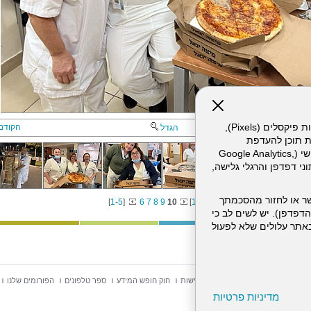
אתר זה עושה שימוש בקבצי עוגיות (Cookies) ובטכנולוגיות דומות, לרבות פיקסלים (Pixels),
הקודם
הגדל
ת תוכן להעדפת
המשתמש. חלק מהעוגיות והפיקסלים מופעלים ע"י ספקי שירות צד שלישי (Google Analytics,
וכו'), שעשויים לעבד מידע שאינו מזהה לרבות כתובת IP, נתוני דפדפן והרגלי גלישה,
ר או לחזור מהסכמתך
[
1
-
5
]
6
7
8
9
10
[
11
-
12
]
דפדפן). יש לשים לב כי
 מהשירותים באתר עלולים שלא לפעול
וש באתר
מפת אתר
הצהרת נגישות
חוק חופש המידע
ספר טלפונים
הפורומים שלנו
מדיניות פרטיות