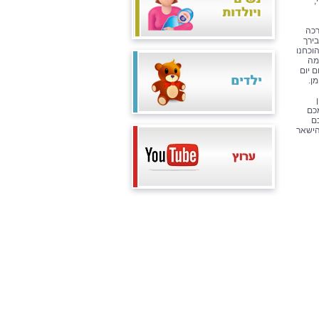
,
ה והערכה
בירך
וכחנו
מה
ם יום
ן.
 ואחת מכם
ם
הישאר