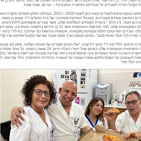
תקות, חדרי בריחה ועוד. גולת הכותרת של השבוע הייתה הופעה של הזמר והיוצר חנן בן ארי
הקהל והודה לעובדים על עבודתם המסורה והמבורכת – יום יום, שעה שעה.
השבוע נחתם בטקס מרגש לעובדים מצטיינים לשנת 2020 ו-2021, במהלכו חולקו תעודות הוקר
 עובדים וחמישה צוותים מצטיינים. המנהל האדמיניסטרטיבי של בית החולים ד"ר אמנון בן משה, 
ינים ואמר, בין היתר: "בעזרת הצוותים הנפלאים שלנו, אשר עובדים ומשקיעים לילות כימים, ה
ות המקצועיות שלנו, לצד הרגישות והאנושיות אשר כל כך נדרשו בתקופה האחרונה. אתם דוג
לנו. עובדים המייצגים יכולות ומצוינות מקצועית, אנושיות ונחישות כפי שהדבר בא לידי ביטוי יו
ני מודה לכל אחד ואחת מכם". בסיום הטקס נערך מופע סטנד אפ של הסטנדאפיסט ארז קליימ
כז הרפואי הלל יפה ד"ר מיקי דודקביץ: "אלו רגעים ספורים של מנוחה ושלווה, פסק זמן קטנטן
מהעבודה היומיומית המאתגרת שלנו בארגון שכל ייעודו הצלת חיים, 24 שעות ביממה. כל אחד
הוקרה והערכה לאחר כשנתיים וחצי מהמורכבות ביותר שידעה מערכת הבריאות בישראל. כולכ
טפוח לעצמכם על השכם ולחוש גאווה עצומה על העשייה הנהדרת היומיומית, ויחד עם זאת, ל
וח הלל יפה".