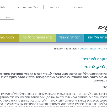
עמוד הבית
צור קשר
הלל יפה בפייסבוק
lish
ודות הלל יפה
המדריך למטופל
מידע ומחקר בהלל יפה
רפואה בשיר
>
גלריית תמונות
>
2022
>
שבוע הוקרה לעובדים
וקרה לעובדים
 לחזק, להצטיין"
מרכז הרפואי הלל יפה קיימה שבוע הוקרה לעובדי המרכז הרפואי ומתנדביו לאחר שנ
תגרות ביותר, בהם התמודדו בגבורה עם מגפת הקורונה. השבוע נחתם בטקס מרגש
 מצטיינים
26/
כז הרפואי הלל יפה ומתנדביו נהנו השבוע ממגוון פעילויות, הרצאות, טיפולים אלטרנטיביים,
הרבה אוכל טוב. במסגרת שבוע חוסן ומניעת שחיקה, יזמה הנהלת הלל יפה, בהובלת המחלק
וש, שבוע גדוש בפעילויות ופינוקים לעובדי בית החולים ומתנדביו, ביניהם סדנאות בישול, טיפ
לימה, דוכני אוכל, מתוקים, שיעורי יוגה, פילאטיס, סדנאות להתמודדות עם לחץ ושחיקה, הר