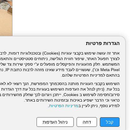
הגדרות פרטיות
הבא
לצורך תפעול האתר, שיפור חווית הגלישה, ניתוחים סטטיסטיים והתאמ
Meta Pixel 
בהתאם למדיניות הפרטיות שלהם.
השימוש בקבצי העוגיות מותנה בהסכמתך המפורשת, הנך רשאי לא לאש
בכל עת. (ניתן לנהל את העדפות השימוש בעוגיות בכל עת דרך הגדרות ה
סירוב/חסימה לשימוש ב Cookies, ייתכן ויגרום לכך שחלק
כראוי וכי הדבר ישפיע באיכות ובזמינות השירותים באתר.
דרונט
למידע נוסף, ניתן לעיין ב
מדיניות הפרטיות
.
דיגיטל
-
בניית
עמוד הבית
תנאי שימ
אתרים,
קבל
דחה
ניהול העדפות
בניית
אתרי