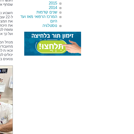
העשרה מר
2015
שסחף את 
2014
שנים קודמות
המרכז הרפואי מאז ועד
ל-22
היום
את המצטי
נוסטלגיה
את היכול
ומופת לכו
ועל כך א
מנהל המר
זכאי.ת ל
יכולים ל
צנועים בר