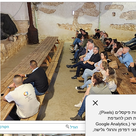
אתר זה עושה שימוש בקבצי עוגיות (Cookies) ובטכנולוגיות דומות, לרבות פיקסלים (Pixels),
ת תוכן להעדפת
המשתמש. חלק מהעוגיות והפיקסלים מופעלים ע"י ספקי שירות צד שלישי (Google Analytics,
הקודם
הגדל
וכו'), שעשויים לעבד מידע שאינו מזהה לרבות כתובת IP, נתוני דפדפן והרגלי גלישה,