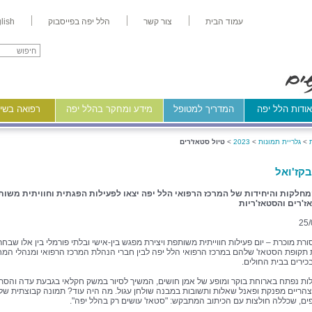
עמוד הבית
צור קשר
הלל יפה בפייסבוק
lish
ודות הלל יפה
המדריך למטופל
מידע ומחקר בהלל יפה
רפואה בשיר
>
גלריית תמונות
>
2023
>
טיול סטאז'רים
בקז'ואל
מחלקות והיחידות של המרכז הרפואי הלל יפה יצאו לפעילות הפגתית וחוויתית משו
ז'רים והסטאז'ריות
25/
ורת מוכרת – יום פעילות חווייתית משותפת ויצירת מפגש בין-אישי ובלתי פורמלי בין אלו שבחר
תקופת הסטאז' שלהם במרכז הרפואי הלל יפה לבין חברי הנהלת המרכז הרפואי ומנהלי המ
כירים בבית החולים.
לות נפתח בארוחת בוקר ומופע של אמן חושים, המשיך לסיור במשק חקלאי בגבעת עדה והסתי
הריים מפנקת ופאנל שאלות ותשובות במבנה שולחן עגול. מה היה עוד? תמונה קבוצתית של 
, שכללה חולצות עם הכיתוב המתבקש: "סטאז' עושים רק בהלל יפה".