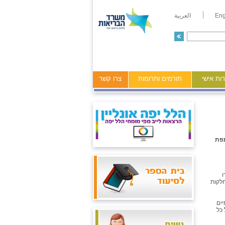
Eng
العربية
ות אישי
תורמים ותרומות
צרו קשר
תפת
ו
חלקות
ים
כל