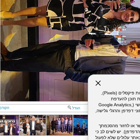
אתר זה עושה שימוש בקבצי עוגיות (Cookies) ובטכנולוגיות דומות, לרבות פיקסלים (Pixels),
ת תוכן להעדפת
המשתמש. חלק מהעוגיות והפיקסלים מופעלים ע"י ספקי שירות צד שלישי (Google Analytics,
הקודם
הגדל
וכו'), שעשויים לעבד מידע שאינו מזהה לרבות כתובת IP, נתוני דפדפן והרגלי גלישה,
ר או לחזור מהסכמתך
דפדפן). יש לשים לב כי
 מהשירותים באתר עלולים שלא לפעול