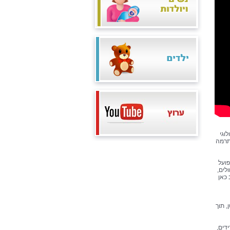
וגי
תרמה
פועל
לים,
 כאן
, תוך
דים,