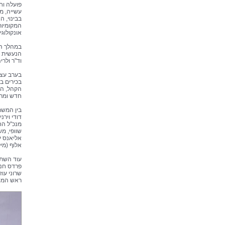
פועלה וח
עשייה, מ
בבינוי, 
המקומיות
אונקולוגי
במהלך הע
הנעשית ב
וד"ר ולרי
בערב עצמו
בכירים ב
הקהל, הכ
חדש ומרו
דודי וירנ
מנכ"ל החב
שוופי, מש
אליאנס יג
אלוף (מיל
עוד השתת
פרדס חנה
שרוני עו
ראש המועצ