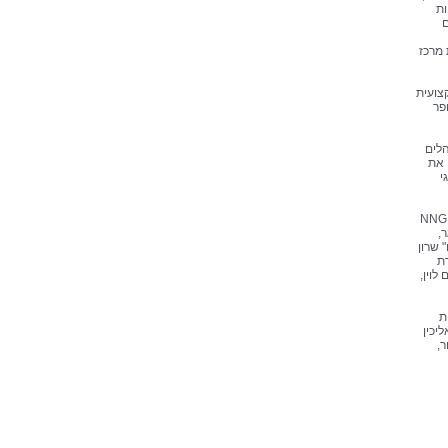
ות
ם
 מרכז
צועית
פר
הלים
 את
י
בין המשתתפים בערב: יו"ר בנק לאומי סאמר חאג 'יחיא, נשיא הבורסה ליהלומים יורם דבש, יו"ר חברת NNG
ר,
 שרון
רת
לוין,
ת
יכין
ר,