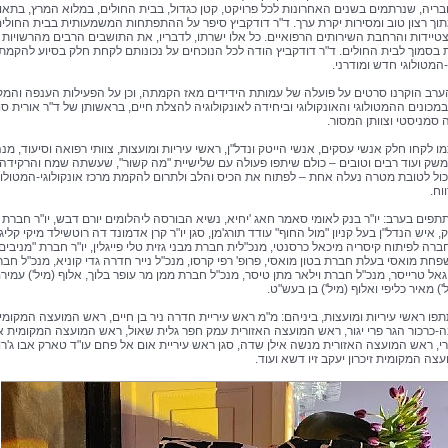
בריה, שנרתמים בשנים האחרונות לכל פרויקט, קטן כגדול, בבית החולים, במלוא המרץ, בתאו
תוך רצון טוב ומסירות יקרת ערך. ד"ר דודקביץ סיפר על ההתפתחות המשמעותית בבית החולי
הצטיידות והרחבת השירותים הרפואיים. כל אלו ישרתו, לדבריו, את התושבים הרבים מהרשויות
 בסמוך לבית החולים. ד"ר דודקביץ הודה לכל הנוכחים על נכונותם לקחת חלק בסיוע להקמת
-המטולוגי חדש ומודרני.
רב הוקרנו סרטים על פועלה של עמותת הידידים מאז הקמתה, וכן על הפעילות הענפה והמק
מכונים ההמטולוגי והאונקולוגי וביחידה לאונקולוגיה להצלת חיים, בראשותן של ד"ר אורית סו
ה סמניסטי וצוותן המסור.
 לקחו חלק אנשי עסקים, אנשי הייטק ונדל"ן, ראשי עיריות ומועצות, צוותי רפואה וסיעוד, מנ
משק ועוד רבים וטובים – כולם שיתפו פעולה עם שלישיית "מה קשור", שעשתה שמח והרקידה
ול לטובת מטרה נעלה אחת – לפתוח את הכיס והלב ולתרום להקמת מרכז אונקולוגי-המטולוג
וח.
יק, איש הנדל"ן בעל קניון "מול החוף" עודד תורג'מן, סגן יו"ר קרן אדמונד דה רוטשילד מיקי קליג
רה לפיתוח קיסריה מיכאל כרסנטי, מנכ"לית חברת מבני גזית טלי פייגלין, יו"ר חברת "מניבים"
פחת מואסי בעלת חברת בטון מואסי, פרופ' רפי קרסו, מנכ"ל נייר חדרה גדי קוניא, מנכ"ל חב
אל טרייסר, מנכ"ל חברת וילאר מתן טיסר, מנכ"ל חברת ממן מר עופר בלוך, אלוף (מיל') עמירם 
') מאיר כליפי ואלוף (מיל') בן בעש"ט.
פו ראשי עיריות ומועצות, ביניהם: מ"מ ראש עיריית חדרה ניר בן חיים, ראש המועצה המקומי
-כרכור הגר פרי יגור, ראש המועצה האזורית עמק חפר גלית שאול, ראש המועצה המקומית אל
זרי, ראש המועצה האזורית מנשה אילן שדה, סגן ראש עיריית אום אל פחם עו"ד טארק אבו ג'רו
ה המקומית זיכרון יעקב זיו דשא ועוד.