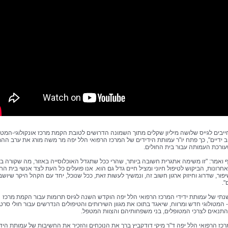
ייבים לגייס שלושה מיליון שקלים מתוך השמונה הדרושים לטובת הקמת מרכז אונקולוגי-המטול
 ידיים", כך פתח יו"ר עמותת הידידים של המרכז הרפואי הלל יפה מר משה מורג את ערב הה
ורכת העמותה עבור בית החולים.
ף ואמר: "זו משימה אתגרית חשובה ביותר, שהרי ככל שתגדל האוכלוסייה באזור, מה שקורה ב
רונות, הביקוש לטיפול חיוני ומציל חיים גדל גם הוא. אנו פועלים כל העת לצד אנשי בית החו
פור, שדרוג וחיזוק ארגון חשוב זה, ונמשיך לעשות זאת, ככל שנוכל, יחד עם הקהל היקר שיושב
".
תי של עמותת ידידי המרכז הרפואי הלל יפה הוקדש השנה לגיוס תרומות עבור הקמת מרכז
- המטולוגי חדש ומרווח, שיאגד בתוכו את מגוון השירותים והטיפולים הנדרשים עבור חולי סרטן
נאים לצרכי המטופלים, בני משפחותיהם והצוות המטפל.
כז הרפואי הלל יפה ד"ר מיקי דודקביץ ברך את הנוכחים והזכיר את החשיבות של עמותת הידי