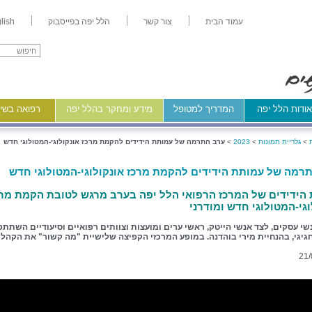
עמוד הבית
צור קשר
הלל יפה בפייסבוק
lish
ודות הלל יפה
המדריך למטופל
מידע ומחקר בהלל יפה
רפואה בשיר
>
גלריית תמונות
>
2023
>
ערב התרמה של עמותת הידידים להקמת מרכז אונקולוגי-המטולוגי חדש
רמה של עמותת הידידים להקמת מרכז אונקולוגי-המטולוגי חדש
הידידים של המרכז הרפואי הלל יפה בערב מרגש לטובת הקמת מרכ
וגי-המטולוגי חדש ומודרני
י עסקים, לצד אנשי הייטק, ראשי ערים ומועצות וצוותים רפואיים וסיעודיים השתתפ
גיגי, בהנחיית מירי בוהדנה. במופע המרכזי הקפיצה שלישיית "מה קשור" את הקהל
21/