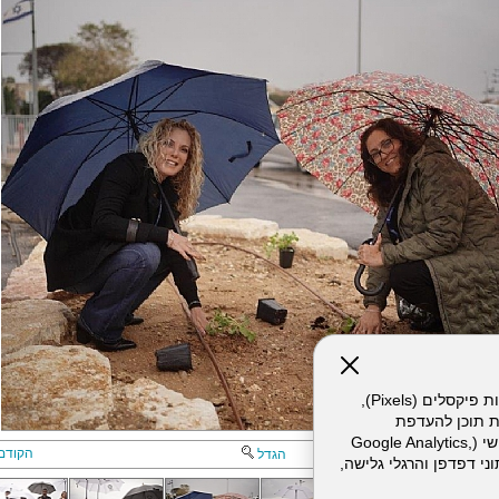
אתר זה עושה שימוש בקבצי עוגיות (Cookies) ובטכנולוגיות דומות, לרבות פיקסלים (Pixels),
ת תוכן להעדפת
המשתמש. חלק מהעוגיות והפיקסלים מופעלים ע"י ספקי שירות צד שלישי (Google Analytics,
הקודם
הגדל
וכו'), שעשויים לעבד מידע שאינו מזהה לרבות כתובת IP, נתוני דפדפן והרגלי גלישה,