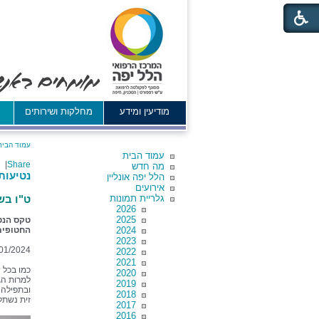
מודיעין ומידע
מחלקות ושירותים
א
עמוד הבית
עמוד הבית
|
Share
מה חדש
נטיעות
הלל יפה אונליין
אירועים
גלריית תמונות
ט"ו בש
2026
2025
טקס הנט
2024
החטופים
2023
01/2024
2022
2021
כמו בכל 
2020
למרות הג
2019
ובתפילה 
2018
זית נשתל
2017
2016