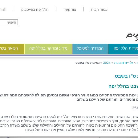
עמוד הבית
צור קשר
הלל יפה בפייסבוק
lish
ודות הלל יפה
המדריך למטופל
מידע ומחקר בהלל יפה
רפואה בשיר
>
גלריית תמונות
>
2024
>
נטיעות ט"ו בשבט
 ט"ו בשבט
בט בהלל יפה
יעות המסורתי התקיים במזג אוויר חורפי וגשום ובסימן תפילה להשבתם המהירה ש
 והנעדרים וחזרתם של חיילנו בשלום
25/
שנה, גם השנה התקבצו עובדי המרכז הרפואי הלל יפה לטקס הנטיעות המסורתי בט"ו בשבט.
שם השוטף, ותוך הצטיידות במטריות, הגיעו העובדים והעובדות לנטוע שתילים בגינה ייעודית
להשבת החטופים והחטופות בעזה ולחזרתם של החיילים והחיילות שלנו בשלום משדה הקרב.
 על ידי חברי הנהלת המרכז הרפואי ולצדו שלט המציין את ייעודה של הגינה.