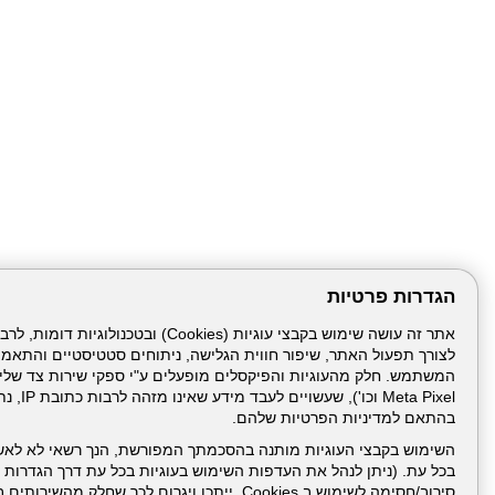
הגדרות פרטיות
לצורך תפעול האתר, שיפור חווית הגלישה, ניתוחים סטטיסטיים והתאמ
דרונט
דיגיטל
-
Meta Pixel 
בניית
בהתאם למדיניות הפרטיות שלהם.
עמוד הבית
תנאי שימ
אתרים,
בניית
השימוש בקבצי העוגיות מותנה בהסכמתך המפורשת, הנך רשאי לא לאש
אתרי
בכל עת. (ניתן לנהל את העדפות השימוש בעוגיות בכל עת דרך הגדרות ה
ניהול תכנים:
וורדפרס,
בניית
סירוב/חסימה לשימוש ב Cookies, ייתכן ויגרום לכך שחלק