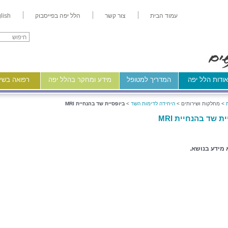
עמוד הבית
צור קשר
הלל יפה בפייסבוק
lish
ודות הלל יפה
המדריך למטופל
מידע ומחקר בהלל יפה
רפואה בשיר
>
מחלקות ושירותים >
היחידה לדימות השד
>
ביופסיית שד בהנחיית MRI
ת שד בהנחיית MRI
 מידע בנושא.