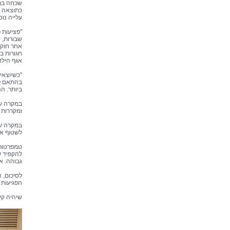
עלייה נו
"פציעות כ
שבורות, 
אחר חוקי
חגורות ב
אגף הילד
"כשיוצאי
בהתאם לג
ביותר. ה
במקרה של
ומקררות ע
במקרה של
לשטוף את
טמפרטורו
להקפיד ע
גבוהה. אם
לסיכום, 
הפגיעות 
שיהיה קי