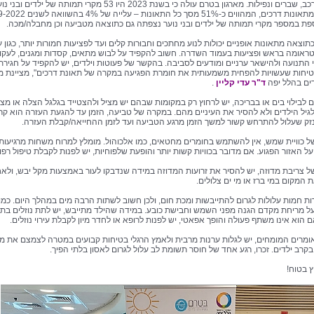
שכחה ברכב, שברים ונפילות. מארגון בטרם עולה כי בשנת 2023 היו 53 מקרי תמותה של ילדים ובני
ספת במספר מקרי תמותה של ילדים ובני נוער נצפתה גם כתוצאה מטביעה וכן מחבלה/מכה.
תוצאה מתאונות אופניים יכולות לנוע מחתכים וחבוּרות קלים ועד לפציעות חמורות יותר, כגון 
טראומה בראש ופציעות בעמוד השדרה. חשוב להקפיד על לבוש מתאים, קסדות ומגנים, לעקו
 התנועה ולהישאר ערניים ומודעים לסביבה. בהקשר של פעוטות וילדים, יש להקפיד על חגירת
טיחות שעשויות להפחית משמעותית את חומרת הפגיעה במקרה של תאונת דרכים", מציינת 
ים בהלל יפה
ד"ר עדי קליין
.
ם לבילוי בים או בבריכה, יש לרחוץ רק במקומות שבהם יש מציל ולהצטייד בגלגל הצלה או מצו
יל הילדים ולא להסיר את העיניים מהם. במקרה של טביעה, הזמן עד להגעת העזרה הוא קרי
נזק שעלול להתרחש קשור למשך הזמן מרגע הטביעה ועד לזמן ההחייאה/קבלת העזרה.
 כוויית שמש, אין להשתמש בחומרים מחטאים, כמו אלכוהול. מומלץ למרוח משחות מרגיעות
ל האזור הפגוע. אם מדובר בכוויות קשות יותר והופעת שלפוחיות, יש לפנות לקבלת טיפול רפוא
 צריבת מדוזה, יש להסיר את זרועות המדוזה במידה שנדבקו לעור באמצעות מקל יבש, ולאח
 המקום במי ברז או מי ים צלולים.
ת חמות עלולות לגרום להתייבשות ומכת חום, ולכן חשוב לשתות הרבה מים במהלך היום. כמו 
ל מריחת מקדם הגנה מפני השמש וחבישת כובע. במידה שהילד מתייבש, יש לתת נוזלים בתד
 הוא אינו משתף פעולה והופך אפאטי, יש לפנות לרופא או לחדר מיון לקבלת עירוי נוזלים.
אומרים המומחים, יש לגלות ערנות מרבית ולאמץ הרגלי בטיחות קבועים במטרה לצמצם את מ
בקרב ילדים. זכרו, רגע אחד של חוסר תשומת לב עלול לגרום לאסון בלתי הפיך.
ץ בטוח!