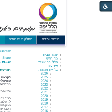
מודיעין ומידע
מחלקות ושירותים
א
עמוד הבית
עמוד הבית
|
Share
מה חדש
שבוע ב
הלל יפה אונליין
אירועים
גלריית תמונות
חופשת 
2026
2025
לקראת ה
2024
סוציאלית
מחדדים א
2023
2022
05/2024
2021
2020
בעוד כחו
2019
לו, עולה
2018
מגוון פע
2017
הסבר על 
2016