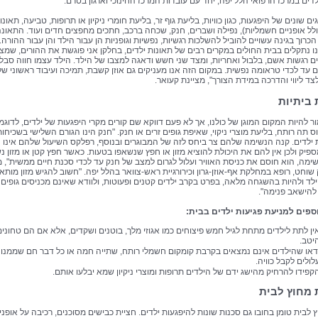
דים במרכז הרפואי הלל יפה, יחד עם עובדות המרכז החינוכי וארגון בטרם.
ים שונים של היפגעות, כגון כוויות, בליעת גוף זר, בליעת חומרי ניקיון או תרופות, טביעה, תאונו
ולל אופניים חשמליות), נפילה ושברים, חנק, שכחה ברכב, חתכים מחפצים חדים ועוד. התאונ
כרוך בגינה עשויים להוביל להשלכות רגשיות, נפשיות וגופניות הן עבור הילד והן עבור ההורה.
נו נתקלים בבית החולים במקרים רבים של תאונות ילדים, בחלקן אני פוגשת את ההורים, שמצ
 רגשות אשם, בלבול ואחריות, ומצד שני חשש ודאגה למצבו של הילד. הילד עצמו חווה סבל 
ם עד לכדי טראומה נפשית. במקום הזה אנו מעניקים גם אוזן קשבת, תמיכה ועיבוד ראשוני של
צד ליווי והדרכה במידת הצורך", מציינת קעואר.
 ביתיות
ר להיות המקום המוגן של כולנו, אך לא פעם דווקא שם קורים מקרי היפגעות של ילדים, לדוגמ
וס תה רותח, בליעת מוצרי ניקוי, שאיפת גופים זרים או חנק. "חנק הינו הגורם השלישי בשכיחות
 ילדים. קנה הנשימה שלהם צר ביחס לזה של המבוגרים ובנוסף, רפלקס השיעול שלהם אינו
פיק ולכן אין להם את היכולת להוציא מזון או חפץ שנשאפו בטעות. כאשר חפץ קטן או מזון נ
ימה, הוא חוסם את כניסת האוויר ועלול לגרום למצב של חנק עד לכדי סכנת חיים ממשית", 
שוחט, רופא במחלקת אף-אוזן-גרון וכירורגיית ראש-צוואר בהלל יפה. "חשוב להגיש מזון מותאם
לד ולהיות בהשגחה מלאה, בפרט בקרב ילדים קטנים ופעוטות, ולוודא שאינם מכניסים גופים 
להישאב פנימה".
ספים למניעת פגיעות ילדים בבית:
ין לתת לילדים מתחת לגיל חמש פיצוחים כמו אגוזי מלך, בוטנים ושקדים, אלא אם הם טחונים
יטב.
דאו שהילדים אינם נמצאים בקרבת קומקום חשמלי רותח, שתייה חמה או כל דבר חם שממנו
לולים לקבל כוויה.
קפידו להרחיק מהישג ידם של הילדים תרופות ומוצרי ניקיון שמא יבלעו אותם.
 מחוץ לבית
ץ לבית טומן בחובו גם סכנות שונות להיפגעות ילדים. חציית כבישים מסוכנים, רכיבה על אופניי