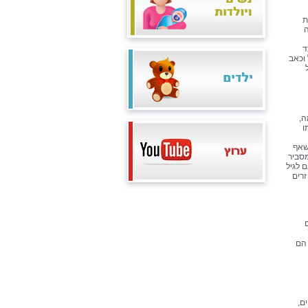
ת
ה
ד
וכאב
ה,
ו
שאף
מסביר
 לגיל
זרים
 הם
ם,