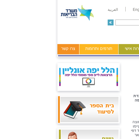
Eng
العربية
ות אישי
תורמים ותרומות
צרו קשר
דת
פה
וצה
ימו
 דפי
אר