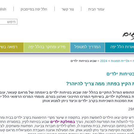
עמוד הבית
צור קשר
הלל יפה בפייסבוק
lish
ודות הלל יפה
המדריך למטופל
מידע ומחקר בהלל יפה
רפואה בשיר
>
גלריית תמונות
>
2024
>
שבוע בטיחות ילדים
טיחות ילדים
הקיץ בפתח: ממה צריך להיזהר?
חופש הגדול התקיים בהלל יפה שבוע בטיחות ילדים ביוזמתה של מראם קעואר, עוב
 במחלקת ילדים, בשיתוף המרכז החינוכי וארגון בטרם. מומחי המרכז הרפואי הלל י
ת הסכנות השכיחות בקרב ילדים וכיצד ניתן למנוע אותן
29/
דש ימים יצאו הילדים לחופשת הקיץ. בתקופה זו שיעור מקרי ההיפגעות בקרב ילדים בבית ומח
. כדי להעלות את המודעות לסכנות, נערך
במחלקת ילדים
שבוע בטיחות לקיץ, במסגרתו התקי
ילויות בתחום הבטיחות, בבית ומחוצה לו, חולקו לילדים חוברות צביעה, הפתעות ומשחקים, לצד
הסכנות הקיימות וכיצד ניתן למנוע אותן. את הפעילות ארגנה העובדת הסוציאלית מראם קעו