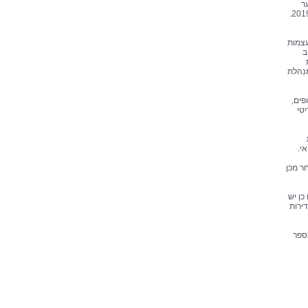
 נוער
כתוצאה מתאונות דרכים, המהווים כ-51% מסך כל התאונות – עלייה של 4% בהשוואה לשנים 2019-2022.
עצמות
ב
מנהלת
פים,
טי
י.
ר מכן
כן יש
ירות
ספר