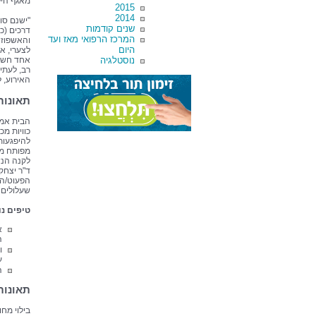
מאגף היל
2015
2014
"ישנם סוג
שנים קודמות
דרכים (כ
המרכז הרפואי מאז ועד
והאשפוז ה
היום
לצערי, א
נוסטלגיה
אחד חשים
רב, לעתי
האירוע, ל
תאונות
הבית אמו
כוויות מכ
להיפגעות
מפותח מס
לקנה הנש
ד"ר יצחק 
הפעוט/הי
שעלולים 
טיפים נו
א
ה
ו
ע
ה
תאונות
בילוי מחו