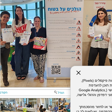
אתר זה עושה שימוש בקבצי עוגיות (Cookies) ובטכנולוגיות דומות, לרבות פיקסלים (Pixels),
ת תוכן להעדפת
המשתמש. חלק מהעוגיות והפיקסלים מופעלים ע"י ספקי שירות צד שלישי (Google Analytics,
הקודם
הגדל
וכו'), שעשויים לעבד מידע שאינו מזהה לרבות כתובת IP, נתוני דפדפן והרגלי גלישה,
ר או לחזור מהסכמתך
דפדפן). יש לשים לב כי