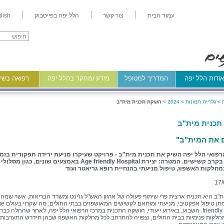
עמוד הבית
צור קשר
הלל יפה בפייסבוק
lish
ודות הלל יפה
המדריך למטופל
מידע ומחקר בהלל יפה
רפואה בשיר
>
גלריית תמונות
>
2024
>
השקת תכנית מית"ב
כנית מית"ב
 את המית"ב"
פואי הלל יפה השיק את תכנית מית"ב - פרויקט שעיקרו מניעת ירידה תפקודית בזמן
האשפוז בקרב קשישים. המטרה: יצירת Age friendly Hospital באמצעים שונים, כגון מסלולי
חלקות האשפוז, טיפול מניעתי בהנחיית רופא גריאטר ועוד
17/
ת"ב היא תכנית ארצית פרי שיתוף פעולה של ארגון האש"ל גו'ינט ומשרד הבריאות, אשר שמה
מעייניה מתן טיפול אפקטיבי, מניעתי ומו
friendly hospital. השבוע, באירוע ייעודי, הושקה התכנית במרכז הרפואי הלל יפה, לאחר שהחלה כב
לקות פנימיות בבית החולים, וצפויה להתרחב לכל מחלקות האשפוז שבהן תידרש התערבות