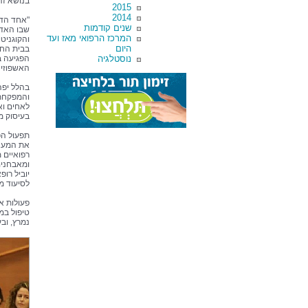
בנושא זה
2015
2014
"אחד הדב
שנים קודמות
שבו האדם
המרכז הרפואי מאז ועד
והקוגניט
היום
בבית החול
נוסטלגיה
הפגיעה ב
האשפוזי ב
בהלל יפה
והמפקחת 
לאחים וא
בעיסוק מ
תפעול הפ
את המענה
רפואיים 
ומאבחנים
יוביל רו
לסיעוד מ
פעולות אל
טיפול במכ
נמרץ, וב