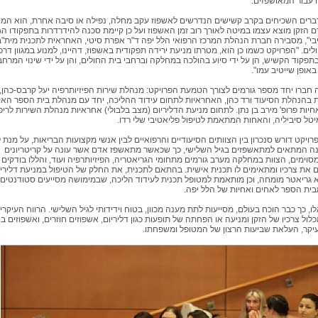
 עבור המאושפזים.
רים השכיחים בקרב קשישים הנדרשים לאשפוז עקב מחלה, נפילה או סיבה אחרת, הוא המ
 הזקן מוצא עצמו במיטה לאורך רוב זמן האשפוז ועל כן קיימת סכנה להידרדרות בתפקודו הגו
יבי", מסבירה חברת הנהלת המרכז הרפואי הלל יפה ד"ר אפרת סיטי, האחראית לתכנית מית"ב
ים. "הפרויקט כשמו כן הוא, מטרתו מניעת ירידה תפקודית באשפוז, דהיינו, למנוע במגוון דרכ
תפקוד הקשיש, הן על ידי סיוע בהולכה במחלקה וברחבי בית החולים, והן על ידי שינוי המרחב
אופן שייטיב עמו".
 חברו יחד מספר גורמים לצורך הטמעת הפרויקט: מנהלת שירות הפיזיותרפיה יעל קרבס-כהן,
בהנהלת הסיעוד ורד כהן, האחראיות לתחום עידוד ההליכה, יחד עם מנהלת בית הספר הא
חיות פרופ' מירב בן נתן. לתחום מניעת הדליריום (מצב בלבולי) אחראיות מנהלת השירות לריפו
יטל סיביליה, והאחות המתאמת לטיפול פליאטיבי שלי רדו.
רויקט דורש סנכרון בין הצוותים הסיעודיים והרפואיים לבין אנשי מקצועות הבריאות, על מנת 
 המתאים למתאשפזים בגיל השלישי, כך שכאשר מתאשפז אדם אשר עונה על קריטריונים
מסוימים, הצוות במחלקה מערב גורמים מתחומי הגריאטריה, הפיזיותרפיה ועוד, והללו בודקים
 את צרכיו ומתאימים לו תכנית אישית. בהתאם לתכנית, את החלק של הטיפול במניעת דליריו
פא גריאטר מומחה, וכן מותאמת למטופל תכנית לעידוד הליכה, שבמימושה מסייעים סטודנטים
בית הספר לאחים ואחיות של הלל יפה.
ו, כך כבר הוכח בעולם, מסייעות לתת מענה מכוון, בטוח וידידותי לגיל השלישי. הרווח העיקרי
לול צרכיו של הזקן ומניעה או הפחתה של תופעות כגון דליריום, אשפוזים חוזרים, ואשפוזים בט
עיקר, העלאת שביעות הרצון של המטופל ומשפחתו.