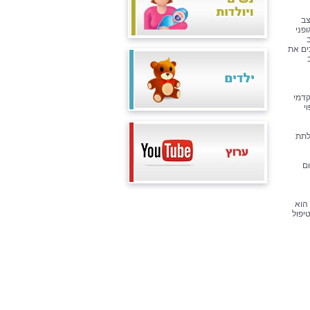
צב
פני
ים את
קדמי
י
לתת
ם
 הוא
יפול