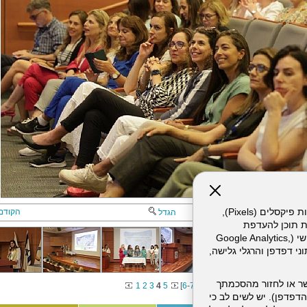
אתר זה עושה שימוש בקבצי עוגיות (Cookies) ובטכנולוגיות דומות, לרבות פיקסלים (Pixels),
הקודם
הגדל
ת תוכן להעדפת
המשתמש. חלק מהעוגיות והפיקסלים מופעלים ע"י ספקי שירות צד שלישי (Google Analytics,
וכו'), שעשויים לעבד מידע שאינו מזהה לרבות כתובת IP, נתוני דפדפן והרגלי גלישה,
ר או לחזור מהסכמתך
1
2
3
4
5
[
6
-
7
]
דפדפן). יש לשים לב כי