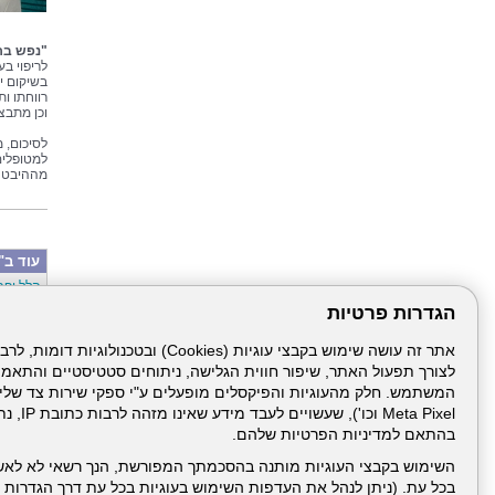
"נפש בר
לריפוי ב
בשיקום י
רווחתו ו
וכן מתבצ
לסיכום, מ
למטופלים
מההיבט ה
עוד ב"
הלל יפה
סבב מינ
הגדרות פרטיות
פרויקט 
הגלישה 
מפגש הנ
צריכים 
לצורך תפעול האתר, שיפור חווית הגלישה, ניתוחים סטטיסטיים והתאמ
07/2026
לא רק נ
מחקר על
Meta Pixel 
חופשת ה
בהתאם למדיניות הפרטיות שלהם.
זיהומים
השימוש בקבצי העוגיות מותנה בהסכמתך המפורשת, הנך רשאי לא לאש
בכל עת. (ניתן לנהל את העדפות השימוש בעוגיות בכל עת דרך הגדרות ה