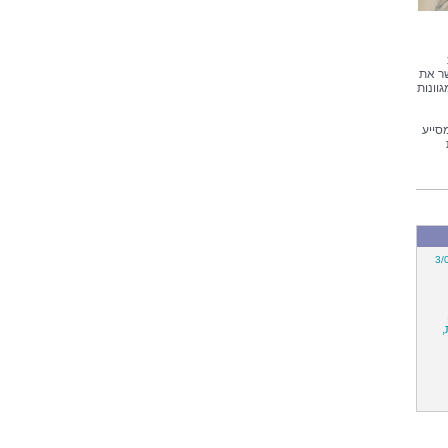
שר את
וונות
מסייע
3/
,