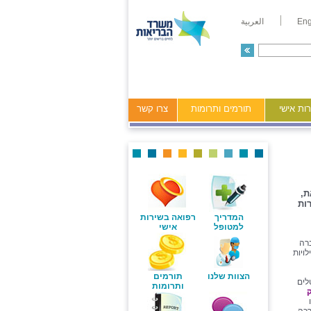
Eng
العربية
ות אישי
תורמים ותרומות
צרו קשר
ת,
ות
המדריך
רפואה בשירות
למטופל
אישי
ברה
ויות
הצוות שלנו
תורמים
לים
ותרומות
ק