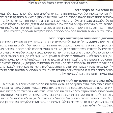
מנהלת שירות ריפוי בעיסוק בהלל יפה רונית גילת
 מוחית וגדילה בקרב פגים
 לידה, ריפוי בעיסוק יכול לסייע בהתפתחות המוחית של פגים אשר נולדו טרם זמנם, נולדו במ
שסובלים ממחלה/מום כלשהו. "בהלל יפה ישנן מרפאות בעיסוק הנמצאות במחלקת טיפול נמר
 הפועלות לצמצום מצבי דחק אליהם נחשף הפג, דבר התורם להתפתחותו המוחית ולגדילתו.
הורים ולצוות מועברים עקרונות של מתן גרייה מותאמת לפג וליילוד, שמירה על מנחים מותא
יסות והתפתחות, עידוד הקשר המוקדם בין ההורה לפג, איזון מעגלי ערות-שינה וטיפול בתחומי
אכלה. כמו כן ניתנות המלצות להתאמת הסביבה הביתית לקראת השחרור", מסבירה גילת.
וטוריים, התנהגותיים ותקשורתיים בקרב ילדים
פוי בעיסוק מזוהה עם ילדים הסובלים מקשיים מוטוריים, קוגניטיביים, תחושתיים ותקשורתיים
בעיסוק מאתרות את הגורמים המעכבים את התפתחותם התקינה של הילדים ונותנות מענה ל
שפיעים על תפקודם והשתתפותם בבית, בגן, בבית הספר ובחברת ילדים אחרים. השירות מטפ
לדים עם סרבול מוטורי, קשיים במוטוריקה עדינה, קשיים בביצוע עצמאי של פעילויות יומיום כמ
צה, קשיים באכילה או בהשתתפות בפעילויות משחק ופנאי, קשיי למידה, קשיים בקשב וריכוז, 
האוטיסטי ותסמונות שונות. "בבית החולים הכנסנו שירות זה גם למחלקת ילדים, במטרה למנו
 ההשלכות השליליות של מחלת הילד המאושפז על התפתחותו התקינה, או, לפחות, לצמצם 
ילד עם פגיעה מוטורית בגפה העליונה, לדוגמה, מקבל טיפול ישיר מותאם אישית למצבו וניתנ
ורים במטרה לסייע לו לחזור לפעילות מוטורית תקינה. כמו כן מתבצעים התאמת סדים על פי
חון באיחור התפתחותי ועוד", מציינת גילת.
ולות קוגניטיביות ותפקודיות לאחר אירוע מוחי
בעיסוק חלק בלתי נפרד בהליך הריפוי של מטופלים הסובלים מבעיות נוירולוגיות. הן מזהות
רידה תפקודית, קוגניטיבית, מוטורית, ותחושתית עוד בזמן האשפוז. מטופל שעבר אירוע מוחי,
חשוב לזהות ולאתר מוקדם ככל האפשר אם חלה אצלו ירידה קוגניטיבית ולהתחיל מידית טיפו
שית כדי להפחית את ההידרדרות הקוגניטיבית ובכך לשמר ולשפר את איכות חייו. המטפלות
 למעשה, בשיפור תפקודי היומיום של המטופל, כמו רחצה, לבוש, אכילה ושליטה על סוגרים.
רפאות בעיסוק בונות תכנית שחרור הכוללת רשימת התאמות והדרכה לקראת השחרור וכן המל
פול בקהילה על פי הצורך.
ציעות גפיים