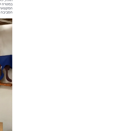
חולה, לא
במטרה לס
המקצועיי
הסביבה ש