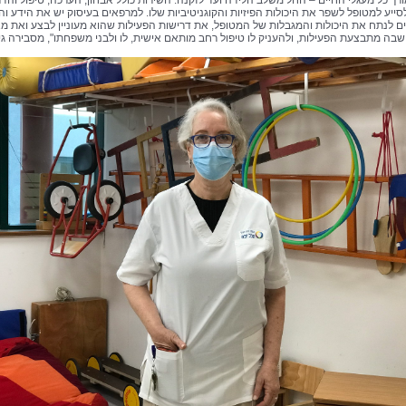
ורך כל מעגלי החיים – החל משלב הלידה ועד לזקנה. השירות כולל אבחון, הערכה, טיפול והד
ייע למטופל לשפר את היכולות הפיזיות והקוגניטיביות שלו. למרפאים בעיסוק יש את הידע וה
ם לנתח את היכולות והמגבלות של המטופל, את דרישות הפעילות שהוא מעוניין לבצע ואת מא
בה מתבצעת הפעילות, ולהעניק לו טיפול רחב מותאם אישית, לו ולבני משפחתו", מסבירה גי