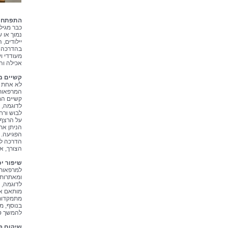
התפתחות
כבר מגיל
נמוך או 
יילודים,
בהדרכה ל
מעודדי ו
אכילה וה
קשיים מ
לא אחת רי
המרפאות 
קשיים המ
לדוגמה, י
לבוש ורח
על הרצף 
הניתן את
הפגיעה. 
הדרכה לה
הצורך, אב
שיפור יכ
למרפאות 
ומאתרות י
לדוגמה, 
מותאם אי
מתמקדות,
בנוסף, מ
להמשך טי
שיקום פ