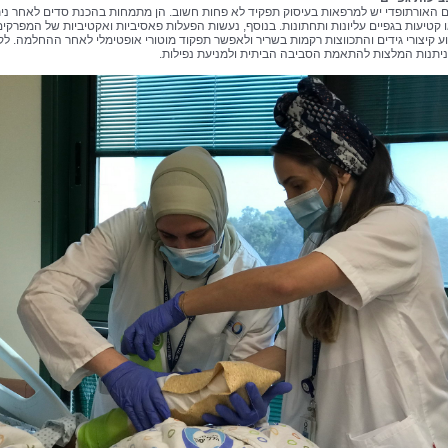
 האורתופדי יש למרפאות בעיסוק תפקיד לא פחות חשוב. הן מתמחות בהכנת סדים לאחר נית
ו קטיעות בגפיים עליונות ותחתונות. בנוסף, נעשות הפעלות פאסיביות ואקטיביות של המפרקים
ע קיצורי גידים והתכווצות רקמות בשריר ולאפשר תפקוד מוטורי אופטימלי לאחר ההחלמה. ל
יתנות המלצות להתאמת הסביבה הביתית ולמניעת נפילות.