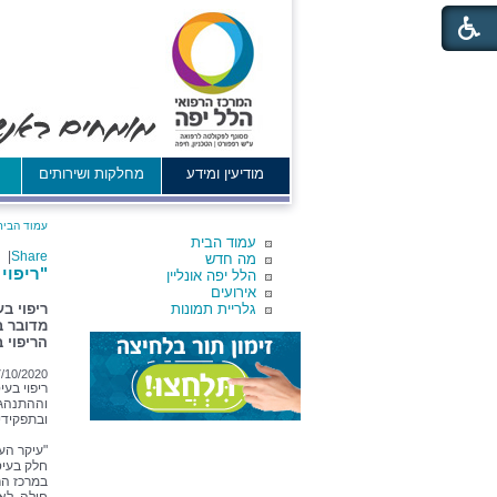
מודיעין ומידע
מחלקות ושירותים
א
עמוד הבית
עמוד הבית
|
Share
מה חדש
"ריפוי
הלל יפה אונליין
אירועים
גלריית תמונות
ריפוי ב
מדובר ב
הריפוי 
/10/2020
ריפוי בע
וההתנהגו
ובתפקידי
"עיקר הע
חלק בעיס
במרכז הר