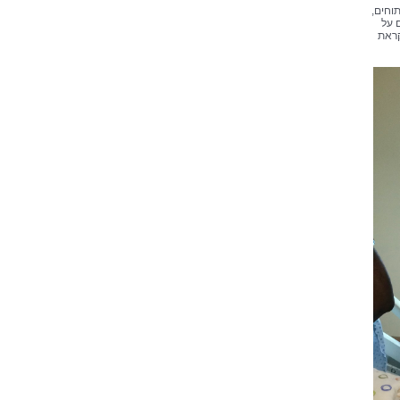
וחים,
 על
קראת