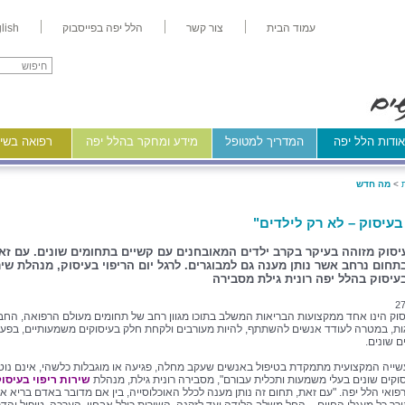
עמוד הבית
צור קשר
הלל יפה בפייסבוק
lish
ודות הלל יפה
המדריך למטופל
מידע ומחקר בהלל יפה
רפואה בשיר
>
מה חדש
 בעיסוק – לא רק לילדים"
עיסוק מזוהה בעיקר בקרב ילדים המאובחנים עם קשיים בתחומים שונים. עם זא
תחום נרחב אשר נותן מענה גם למבוגרים. לרגל יום הריפוי בעיסוק, מנהלת שיר
בעיסוק בהלל יפה רונית גילת מסבירה
27
יסוק הינו אחד ממקצועות הבריאות המשלב בתוכו מגוון רחב של תחומים מעולם הרפואה, הח
ת, במטרה לעודד אנשים להשתתף, להיות מעורבים ולקחת חלק בעיסוקים משמעותיים, בפעיל
ם שונים.
שייה המקצועית מתמקדת בטיפול באנשים שעקב מחלה, פגיעה או מוגבלות כלשהי, אינם נוט
וקים שונים בעלי משמעות ותכלית עבורם", מסבירה רונית גילת, מנהלת
שירות ריפוי בעיסו
פואי הלל יפה. "עם זאת, תחום זה נותן מענה לכלל האוכלוסייה, בין אם מדובר באדם בריא או