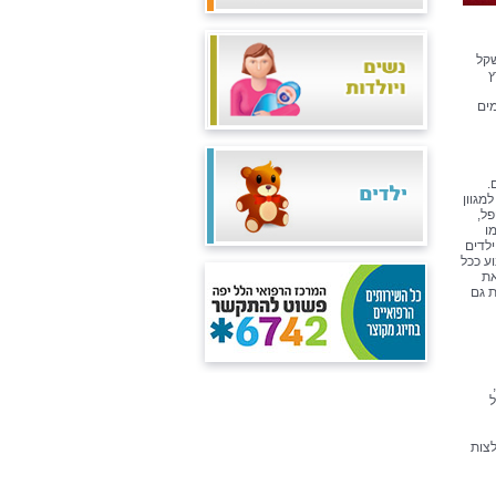
שקל
ץ
מים
.
מגוון
ל,
ו
ילדים
ע ככל
את
ת גם
ל
צות