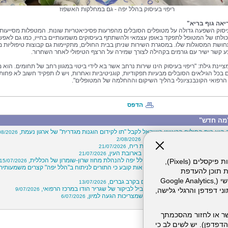
ריפוי בעיסוק בהלל יפה - גם במחלקות האשפוז
יאה גוף בריא"
עיסוק השפעה גדולה על מטופלים הסובלים מהפרעות פסיכיאטריות שונות. המטפלות מסייעות
כולתו של המטופל לתפקד באופן עצמאי ולהשתתף בעיסוקים משמעותיים בחייו, כמו גם לאפ
תחושת המסוגלות שלו. במסגרת השירות שניתן בבית החולים, מתקיימות גם קבוצות טיפוליות מג
ע קשר ישיר עם גורמים בקהילה לצורך שמירה על הרצף הטיפולי לאחר השחרור.
ציינת גילת: "ריפוי בעיסוק הינו שירות נרחב אשר בא לידי ביטוי במגוון רחב של תחומים. הוא 
 בכל הגילאים הסובלים מבעיות תפקודיות, קוגניטיביות ואחרות, ויש לו תפקיד חשוב לא פחות
רפואי הקונבנציונלי בהליך השיקום וההחלמה של המטופלים".
הדפס
מה חדש"
 הוא בית החולים הראשון בישראל לקבל "תו לקידום הוגנות מגדרית" של ארגון נעמת,
08/2026
ויי בכירים במרכז הרפואי הלל יפה,
2/08/2026
"קרוב ללב"- חיבוק מרחוק באמצעות ריח,
21/07/2026
הסתיימה בשני שברים באף ושבר בארובת העין,
21/07/2026
הלות מוצלח בין המרכז הרפואי הלל יפה להנהלת מחוז שרון-שומרון של הכללית,
אתר זה עושה שימוש בקבצי עוגיות (Cookies) ובטכנולוגיות דומות, לרבות פיקסלים (Pixels),
15/07/2026
לעבור ניתוח? דו"ח של משרד הבריאות קובע כי התורים לניתוח ב"הלל יפה" קצרים משמעותית
ת תוכן להעדפת
15/
המשתמש. חלק מהעוגיות והפיקסלים מופעלים ע"י ספקי שירות צד שלישי (Google Analytics,
שים: עלייה במספר ניתוחי עפעפיים בקרב גברים,
13/07/2026
 יוגה וחוסן שבוצע ב"הלל יפה" הוביל לביקור של שגריר הודו במרכז הרפואי,
9/07/2026
וכו'), שעשויים לעבד מידע שאינו מזהה לרבות כתובת IP, נתוני דפדפן והרגלי גלישה,
קיץ כבר כאן: אלה חמש הסכנות שמצריכות הגעה למיון,
6/07/2026
? פחות, הרבה פחות,
2/07/2026
ר או לחזור מהסכמתך
דפדפן). יש לשים לב כי