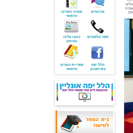
רכה
כלים
פייני
פורומים
מגזיני המרכז
לת.
הרפואי
ספר טלפונים
כתבו עלינו
בעיתון
הלל יפה
ספריית המרכז
בפייסבוק
הרפואי