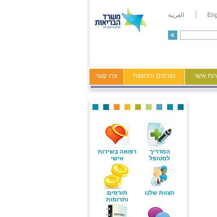
Eng
العربية
ות אישי
תורמים ותרומות
צרו קשר
המדריך
רפואה בשירות
למטופל
אישי
הצוות שלנו
תורמים
ותרומות