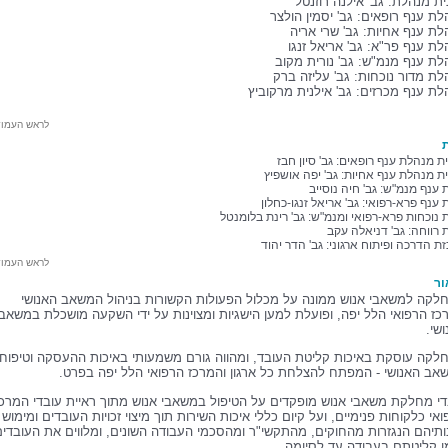
ת מנהלת: גב' אילנה רוזנטל
ת ענף רופאים: גב' יסמין הולצר
לת ענף אחיות: גב' שרי
אריה
ת ענף פר"א: גב' אריאל זנגו
לת ענף מנמ"ש: גב'
נורית מקוב
לת מדור נוכחות: גב' עליזה
ברק
לת ענף מכרזים: גב' אילנית מרקוביץ
לראש העמו
ת
ת מנהלת ענף רופאים: גב' סיון חבז
ת מנהלת ענף אחיות: גב' יפה אושפיץ
 ענף מנמ"ש: גב' חיה נוסייב
 ענף פרא-רפואי: גב' אריאל זנגו-כחלון
 נוכחות פרא-רפואי ומנמ"ש: גב' רינת בלומנטל
 רווחה: גב' דניאלה עקב
ת הדרכה ופיתוח ארגוני: גב' הדר יהוד
לראש העמו
ור
לקה למשאבי אנוש ממונה על מכלול הפעולות הקשורות בניהול המשאב האנושי
כז הרפואי הלל יפה, ופועלת למען הישגיות ומצוינות על ידי השקעה מושכלת במשאב
שי.
לקה עוסקת באיכות קליטת העובד, ומהווה גורם משמעותי באיכות ההעסקה וטיפוח
אב האנושי - המפתח להצלחת כל ארגון והמרכז הרפואי הלל יפה בפרט.
די מחלקת משאבי אנוש מופקדים על הטיפול במשאבי אנוש מתוך ראיית עובדי המרכז
אי כלקוחות פנימיים, ועל קיום כללי איכות השירות תוך מיצוי זכויות העובדים ומימוש
ותיהם הנגזרות מהחוקים, מהתקשי"ר ומהסכמי העבודה השונים, ומלווים את העובדים
ן קליטתם בעבודה עד לסיומה.