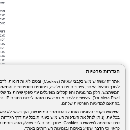
משר
מספ
מנהלת
סגנית
מזכירה - 6
דוא
סגני
רכזת
מנה
רכזת
מנה
סגני
מנהל
סגני
מנהל
הגדרות פרטיות
רכזת
מרכז
מרכז
מנהל
לצורך תפעול האתר, שיפור חווית הגלישה, ניתוחים סטטיסטיים והתאמ
Meta Pixel 
מיד
בהתאם למדיניות הפרטיות שלהם.
למי
זכו
השימוש בקבצי העוגיות מותנה בהסכמתך המפורשת, הנך רשאי לא לאש
בכל עת. (ניתן לנהל את העדפות השימוש בעוגיות בכל עת דרך הגדרות ה
סירוב/חסימה לשימוש ב Cookies, ייתכן ויגרום לכך שחלק
כראוי וכי הדבר ישפיע באיכות ובזמינות השירותים באתר.