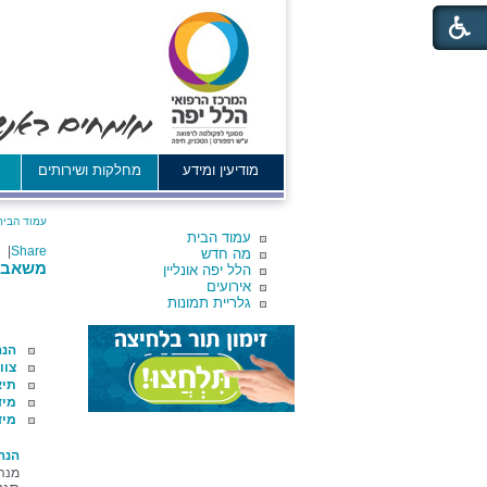
מודיעין ומידע
מחלקות ושירותים
א
עמוד הבית
עמוד הבית
|
Share
מה חדש
משאבי 
הלל יפה אונליין
אירועים
גלריית תמונות
הנה
צוו
תיא
מיד
מיד
הנה
מנהל