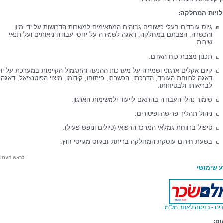
לויות המחלקה:
גיוס עובדים בעלי כישורים גבוהים המתאימים למשרות הדרושות על ידי מיון
והכשרה, הצבתם במחלקה, דאגה לשמירה על יחסי עבודה ניאותים ועל תנאי
שירות.
תכנון מצבת כוח האדם.
קיום אקלים ארגוני ושמירה על מערכות ההנעה והתגמול הקיימות במערכת על ידי
דאגה לרווחת העובד, הדרכתו, הכשרתו, פיתוחו, קידומו, מיצוי הפוטנציאל, דאגה
לבריאותו ולבטיחותו.
שימור נהלי העבודה בהתאם לייעוד ולמשימות הארגון.
ניהול תהליך פרישה ופיטורים.
טיפול ברווחת גמלאי המרכז הרפואי (טיולים ונופש פעיל).
בשעת חירום עוסקת המחלקה בריתוק ובגיוס מגויסי חוץ.
לראש העמו
ע שימושי
ים - כניסה לאתר מל"מ
ום: