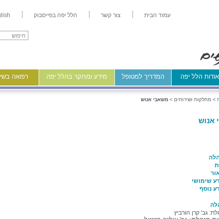
עמוד הבית
צור קשר
הלל יפה בפייסבוק
lish
ודות הלל יפה
המדריך למטופל
מידע ומחקר בהלל יפה
רפואה בשיר
>
מחלקות ושירותים >
משאבי אנוש
אנוש
לה
ת
ור
ע שימושי
ע נוסף
לה
ת: גב' קרן הורביץ