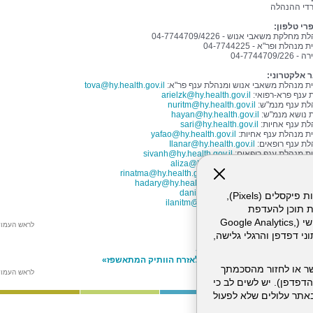
די ההנהלה
רי טלפון:
 מחלקת משאבי אנוש - 04-7744709/4226
 מנהלת ופר"א - 04-7744225
04-7744709/22
ר אלקטרוני:
ת מנהלת משאבי אנוש ומנהלת ענף פר"א:
tova@hy.health.gov.il
 ענף פרא-רפואי:
arielzk@hy.health.gov.il
לת ענף מנמ"ש:
nuritm@hy.health.gov.il
 נושא מנמ"ש:
hayan@hy.health.gov.il
לת ענף אחיות:
sari@hy.health.gov.il
ת מנהלת ענף אחיות:
yafao@hy.health.gov.il
ת ענף רופאים:
Ilanar@hy.health.gov.il
ת מנהלת ענף רופאים:
sivanh@hy.health.gov.il
ת מדור נוכחות:
aliza@hy.health.gov.il
 נוכחות פרא-רפואי ומנמ"ש:
rinatma@hy.health.gov.il
ת הדרכה ופיתוח ארגוני:
hadary@hy.health.gov.il
ת רווחה:
danielaa@hy.health.gov.il
אתר זה עושה שימוש בקבצי עוגיות (Cookies) ובטכנולוגיות דומות, לרבות פיקסלים (Pixels),
ת ענף מכרזים:
ilanitm@hy.health.gov.il
ת תוכן להעדפת
המשתמש. חלק מהעוגיות והפיקסלים מופעלים ע"י ספקי שירות צד שלישי (Google Analytics,
לראש העמו
וכו'), שעשויים לעבד מידע שאינו מזהה לרבות כתובת IP, נתוני דפדפן והרגלי גלישה,
ע נוסף
דע על שירות לאומי בהלל יפה»
יות שוות זהב - הנחיות והטבות לאזרח הוותיק המתאשפז»
ר או לחזור מהסכמתך
לראש העמו
דפדפן). יש לשים לב כי
 מהשירותים באתר עלולים שלא לפעול