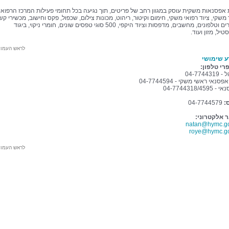
 אפסנאות משקית עוסק במגוון רחב של פריטים, תוך נגיעה בכל תחומי פעילות המרכז הרפואי:
 משקי, ציוד רפואי משקי, חימום וקיטור, ריהוט, מכונות צילום, שכפול, פקס וחישוב, מכשירי קש
ביפרים וטלפונים, מחשבים, מדפסות וציוד היקפי, 500 סוגי טפסים שונים, חומרי ניקוי, ביגוד
טיל, מזון ועוד.
לראש העמו
ע שימושי
רי טלפון:
04-77443
פסנאי ראשי משקי - 04-7744594
04-7744318/4595
:
04-7744579
ר אלקטרוני:
natan@hymc.gov
roye@hymc.gov
לראש העמו