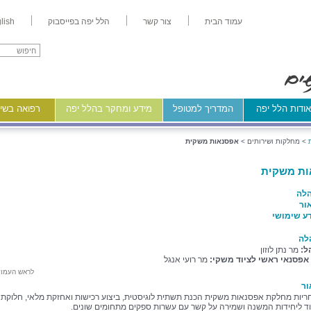
עמוד הבית
צור קשר
הלל יפה בפייסבוק
lish
ודות הלל יפה
המדריך למטופל
מידע ומחקר בהלל יפה
רפואה בשיר
>
מחלקות ושירותים >
אפסנאות משקית
ות משקית
לה
ור
ע שימושי
לה
ל:
מר נתן לוזון
 אפסנאי ראשי לציוד משקי:
מר רועי אנגל
לראש העמו
ור
יות מחלקת אפסנאות משקית הכנת תשתית לוגיסטית, ביצוע רכישות ואחזקת מלאי, חלוקת
ד ליחידות המשנה ושמירה על קשר עם עשרות ספקים מתחומים שונים.