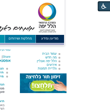
מודיעין ומידע
מחלקות ושירותים
א
עמוד הבית
עמוד הבית
|
Share
מה חדש
אפסנא
הלל יפה אונליין
אירועים
גלריית תמונות
הנה
תיא
מיד
הנה
מנה
סגן
תיא
באחר
הציו