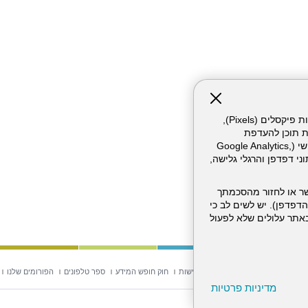
אתר זה עושה שימוש בקבצי עוגיות (Cookies) ובטכנולוגיות דומות, לרבות פיקסלים (Pixels),
ת תוכן להעדפת
המשתמש. חלק מהעוגיות והפיקסלים מופעלים ע"י ספקי שירות צד שלישי (Google Analytics,
וכו'), שעשויים לעבד מידע שאינו מזהה לרבות כתובת IP, נתוני דפדפן והרגלי גלישה,
ר או לחזור מהסכמתך
דפדפן). יש לשים לב כי
 מהשירותים באתר עלולים שלא לפעול
וש באתר
מפת אתר
הצהרת נגישות
חוק חופש המידע
ספר טלפונים
הפורומים שלנו
מדיניות פרטיות