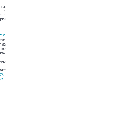
צוות
ציוד
וטקס
מיד
מספ
מנהל - 19
סגן א
אפסנאי - 
פקס
דוא
.il
.il