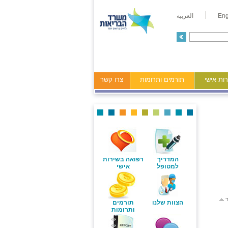
Eng
العربية
ות אישי
תורמים ותרומות
צרו קשר
המדריך
רפואה בשירות
למטופל
אישי
ד
הצוות שלנו
תורמים
ותרומות