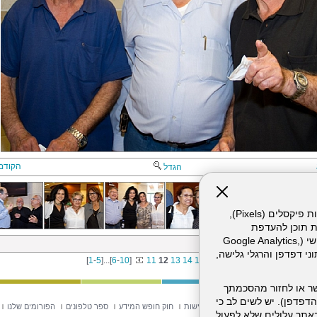
הקודם
הגדל
אתר זה עושה שימוש בקבצי עוגיות (Cookies) ובטכנולוגיות דומות, לרבות פיקסלים (Pixels),
ת תוכן להעדפת
המשתמש. חלק מהעוגיות והפיקסלים מופעלים ע"י ספקי שירות צד שלישי (Google Analytics,
ת לפסח 10.4.2014
וכו'), שעשויים לעבד מידע שאינו מזהה לרבות כתובת IP, נתוני דפדפן והרגלי גלישה,
[
1
-
5
]
...
[
6
-
10
]
11
12
13
14
15
[
16
-
18
]
ר או לחזור מהסכמתך
דפדפן). יש לשים לב כי
וש באתר
מפת אתר
הצהרת נגישות
חוק חופש המידע
ספר טלפונים
הפורומים שלנו
 מהשירותים באתר עלולים שלא לפעול