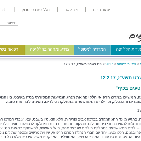
עמוד הבית
צור קשר
הלל יפה בפייסבוק
lish
ודות הלל יפה
המדריך למטופל
מידע ומחקר בהלל יפה
רפואה בשיר
>
גלריית תמונות
>
2017
>
ט"ו בשבט תשע"ז, 12.2.17
 תשע"ז, 12.2.17
וטעים בכיף"
ה, המשיכו במרכז הרפואי הלל יפה את מנהג הנטיעות המסורתי בט"ו בשבט. בין הנו
ובדים וההנהלה, וכן ילדים המאושפזים במחלקת הילדים. נוטעים לבריאות טובה
1
, בהגיע מועד החג המקדם בברכה אביב ופריחות, הלא הוא ט"ו בשבט, יצאו עובדי המרכז הר
והנהלתו לנטוע ברחבי בית החולים. המיקום הנבחר – רחבת המחלקה לרפואה דחופה בילדים, 
– ילדים המאושפזים במחלקת הילדים שנבצר מהם, בשל האשפוז, להשתתף בחגיגת הנטיעו
ר ובגנים. הללו נטעו, יחד עם חברי הנהלת המרכז הרפואי, עץ זית מרשים ומספר שתילים נוס
יום החגיגי נהנו גם עובדי המרכז הרפואי, המטופלים והמבקרים משוק איכרים מלא בכל טוב.