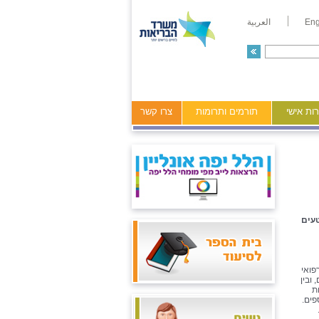
Eng
العربية
ות אישי
תורמים ותרומות
צרו קשר
טעים
פואי
ובין
ת
פים.