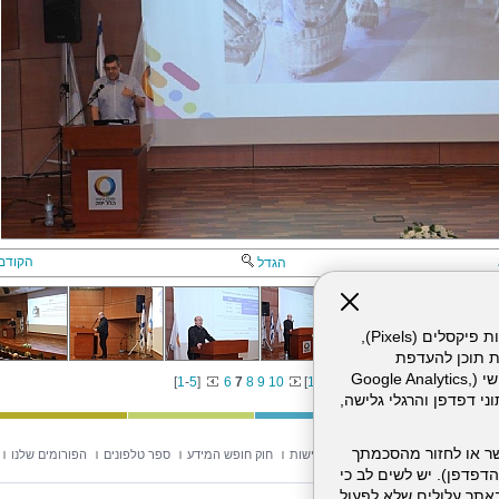
הקודם
הגדל
אתר זה עושה שימוש בקבצי עוגיות (Cookies) ובטכנולוגיות דומות, לרבות פיקסלים (Pixels),
ת תוכן להעדפת
המשתמש. חלק מהעוגיות והפיקסלים מופעלים ע"י ספקי שירות צד שלישי (Google Analytics,
[
1
-
5
]
6
7
8
9
10
[
11
-
14
]
וכו'), שעשויים לעבד מידע שאינו מזהה לרבות כתובת IP, נתוני דפדפן והרגלי גלישה,
ר או לחזור מהסכמתך
וש באתר
מפת אתר
הצהרת נגישות
חוק חופש המידע
ספר טלפונים
הפורומים שלנו
דפדפן). יש לשים לב כי
 מהשירותים באתר עלולים שלא לפעול