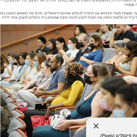
רם ההגעה ללידה, מהאמצעים להקלה על כאב במהלך הלידה, ועד לעיצוב חדר התינוק בכדי ל
ה שקטה.
ף, ששמח מאוד והתרגש עם החזרה לכנסים שאינם וירטואליים, סיכם את המפגש המצוין באיח
 ובידיים מלאות והזמין את הקהל להגיע לכנס הנקה שמארגן בית החולים לנשים אחרי לידה.
אתר זה עושה שימוש בקבצי עוגיות (Cookies) ובטכנולוגיות דומות, לרבות פיקסלים (Pixels),