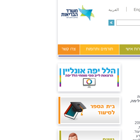
Eng
العربية
ות אישי
תורמים ותרומות
צרו קשר
ה
ימה,
ז הרפואי הלל יפה קיים ביום שישי האחרון כנס הריון ולידה מפנק במיוחד. מעל 200
,
וד.
דע