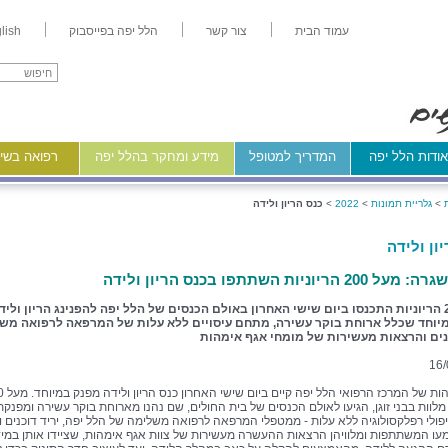
עמוד הבית
צור קשר
הלל יפה בפייסבוק
lish
ודות הלל יפה
המדריך למטופל
מידע ומחקר בהלל יפה
רפואה בשיר
>
גלריית תמונות
>
2022
>
כנס הריון ולידה
ון ולידה
 הריוניות השתתפו בכנס הריון ולידה
מעל 200 הריוניות התכנסו ביום שישי האחרון באולם הכנסים של הלל יפה להפנינג הריון וליד
יוחד שכלל ארוחת בוקר עשירה, מתחם עיסויים ללא עלות של המרפאה לרפואה משל
כנים והרצאות מעשירות של מומחי אגף אימהות
16/
אגף אימהות של המרכ
 מלוות בבני זוגן, הגיעו לאולם הכנסים של בית החולים, שם נהנו מארוחת בוקר עשירה ומפנקת
ולי רפלקסולוגיה ללא עלות - ממטפלי המרפאה לרפואה משלימה של הלל יפה, יריד דוכנים וע
מעו המשתתפות ומלוויהן הרצאות ההעשרה מעשירות של צוות אגף אימהות, שציידו אותן במי