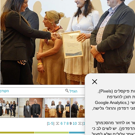
אתר זה עושה שימוש בקבצי עוגיות (Cookies) ובטכנולוגיות דומות, לרבות פיקסלים (Pixels),
הקודם
הגדל
ת תוכן להעדפת
המשתמש. חלק מהעוגיות והפיקסלים מופעלים ע"י ספקי שירות צד שלישי (Google Analytics,
וכו'), שעשויים לעבד מידע שאינו מזהה לרבות כתובת IP, נתוני דפדפן והרגלי גלישה,
ר או לחזור מהסכמתך
[
1
-
5
]
6
7
8
9
10
[
11
-
12
]
דפדפן). יש לשים לב כי
 מהשירותים באתר עלולים שלא לפעול