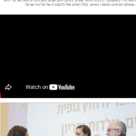
המרכז הרפואי מ-7 באוקטובר בהיבטי טיפול שונים. בסיום היום שמעו הנוכחים הרצאה של מר יחיא
ששיתף מניסיונו וסיפורו האישי, כולל הסיוע שלו להסברה של מדינת ישראל.