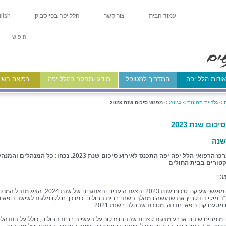
עמוד הבית
צור קשר
הלל יפה בפייסבוק
lish
ודות הלל יפה
המדריך למטופל
מידע ומחקר בהלל יפה
רפואה בשיר
>
גלריית תמונות
>
2024
>
מפגש סיכום שנת 2023
כום שנת 2023
שנה
צוות המרכז הרפואי הלל יפה יפה התכנס לאירוע סיכום שנת 2023. נכחו: כל המנהלים
טורים בבית החולים
13/
במהלך המפגש, שעיקרו סיכום שנת 2023 והצגת היעדים והאתגרים של שנת 2024, הציג מנהל ה
"ר מיקי דודקביץ את שנעשה במהלך השנה בבית החולים. כמו כן, חולקו מלגות לשישה רופאי
מטעם קרן רופאי חדרה, מסורת שהחלה בשנת 2021.
ו מומחים שונים ארבע מצגות קצרות שהניחו זרקור על העשייה בבית החולים, כולל על התנהלו