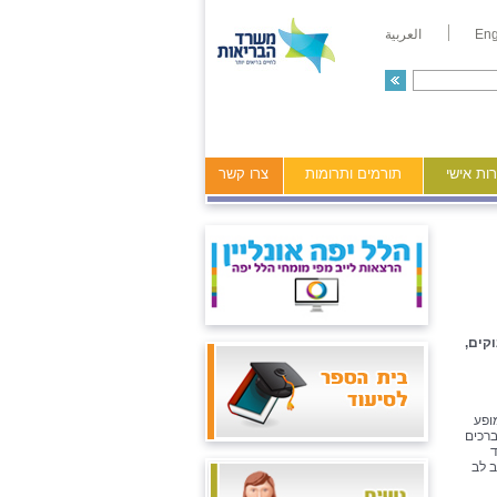
Eng
العربية
ות אישי
תורמים ותרומות
צרו קשר
קים,
ופע
ברכים
ד
ב לב