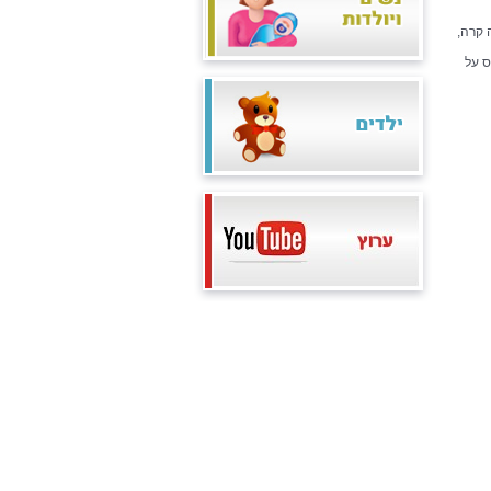
 קרה,
ס על