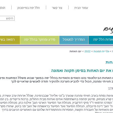
עמוד הבית
צור קשר
הלל יפה בפייסבוק
lish
ודות הלל יפה
המדריך למטופל
מידע ומחקר בהלל יפה
רפואה בשיר
>
גלריית תמונות
>
2022
>
יום האחות
חות
 את יום האחות בסימן תקווה ואמונה
ם האחות הבינלאומי נהנו האחים והאחיות בהלל יפה במשך שבוע משלל הפתעות ופינו
 חוויתי ומהנה, הכול כדי להביע הערכה ולהוקיר תודה לאנשים שראויים לכך
17/
יגות נפתח בערב חוויתי ומהנה שנערך ב"גני אליזה" שבבנימינה, שכלל ארוחת ערב עשירה, מ
קורע מצחוק, סרטון יפהפה בהשתתפות אחים ואחיות מבית החולים, ברכות וריקודים. בין המ
 המרכז הרפואי ד"ר מיקי דודקביץ, מנהלת ועד הסיעוד הארצי הגב' אילנה כהן, מנהלת הסיעו
ה" הגב' דינה פיינבלט, הנהלת הסיעוד וועד הסיעוד בראשותה של הגב' פני ביטון, שהודו מקר
ם והאחיות על העבודה הקשה, המסירות וההתמודדות שלהם עם האתגרים הניצבים בדרך