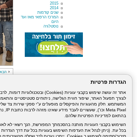
2015
2014
שנים קודמות
המרכז הרפואי מאז ועד
היום
נוסטלגיה
הבא
הגדרות פרטיות
לצורך תפעול האתר, שיפור חווית הגלישה, ניתוחים סטטיסטיים והתאמ
Meta Pixel 
בהתאם למדיניות הפרטיות שלהם.
דרונט
השימוש בקבצי העוגיות מותנה בהסכמתך המפורשת, הנך רשאי לא לאש
דיגיטל
בכל עת. (ניתן לנהל את העדפות השימוש בעוגיות בכל עת דרך הגדרות ה
-
סירוב/חסימה לשימוש ב Cookies, ייתכן ויגרום לכך שחלק
בניית