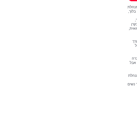
מנהלת
בלוך,
,
קרן
ואית,
רך
ל
ברה
 אבל
מנהלת
 נשים