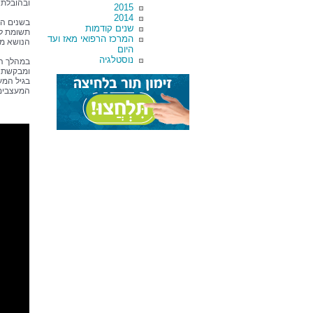
ובהובלת
2015
2014
בשנים הא
שנים קודמות
תשומת לב
המרכז הרפואי מאז ועד
הנושא מת
היום
נוסטלגיה
במהלך הכ
ומבקשת ל
בגיל המע
המעצבים 