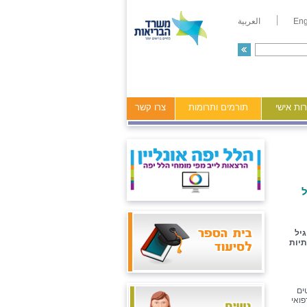
Eng
العربية
ות אישי
תורמים ותרומות
צרו קשר
ל
יל
יות
ים
ואי