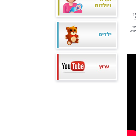
ך,
.
שי,
ישה