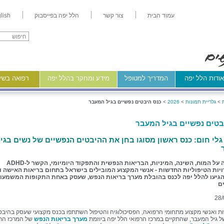
עמוד הבית
צור קשר
הלל יפה בפייסבוק
lish
ודות הלל יפה
המדריך למטופל
מידע ומחקר בהלל יפה
רפואה בשיר
>
גלריית תמונות
>
2026
>
כנס היבטים נפשיים בגיל המעבר
בטים נפשיים בגיל המעבר
גלי חום: כנס ראשון מסוגו בחן את ההיבטים הנפשיים של נשים בגי
ההשפעה על המוח, השינה, המיניות, הבריאות הנפשית והתפקוד היומיומי, הקשר ל-ADHD
יות הטיפוליות החדשות - אנשי המקצוע המובילים בישראל בתחום בריאות האישה וג
גיעו להלל יפה לכנס בהובלת מערך בריאות הנפש, שעסק באחת התקופות המשמעות
ם
28/
ת ואנשי מקצוע מתחומי הרפואה, הפסיכולוגיה והטיפול השתתפו בכנס מקצועי שעסק בהיבט
ל גיל המעבר, שהתקיים במרכז הרפואי הלל יפה ביוזמת
מערך בריאות הנפש
של המרכז הרפ