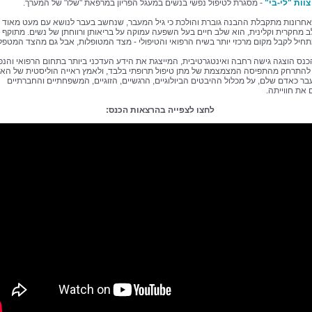
צוות "לי-בי"
- מסגרת לטיפול נפשי בנשים במעגל הפריון במרפאת "שלו" של המערך.
חרונות מתקבלת ההבנה גוברת והולכת כי גיל המעבר, שנחשב בעבר לנושא עם מעט מאוד
 מחקרית וקלינית, הוא שלב חיים בעל השפעה עמוקה על בריאותן ורווחתן של נשים. מתוקף כ
חיל לקבל מקום מרכזי יותר בשיח הרפואי והטיפולי - מצד המטופלות, אבל גם מהצד המטפל
נס הוצגה גישה רחבה ואינטגרטיבית, המייצגת את הידע העדכני ביותר בתחום הרפואי והנפ
התרחק מהתפיסה המצמצמת של מתן טיפול תרופתי בלבד, ולאמץ ראייה הוליסטית של הא
בר כאדם שלם, על מכלול ההיבטים הביולוגיים, הרגשיים, הזוגיים, המשפחתיים והחברתיים
את חווייתה.
לחצו לצפייה בהרצאות הכנס: