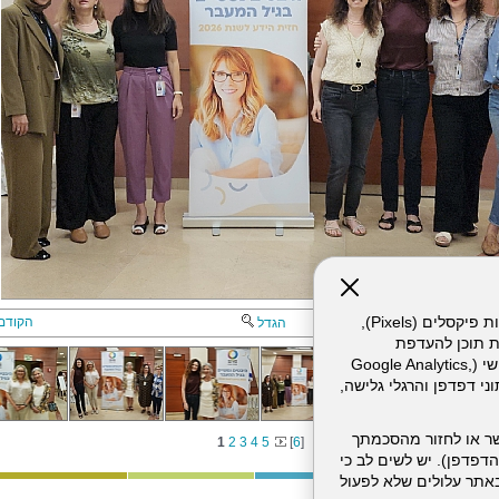
אתר זה עושה שימוש בקבצי עוגיות (Cookies) ובטכנולוגיות דומות, לרבות פיקסלים (Pixels),
הקודם
הגדל
ת תוכן להעדפת
המשתמש. חלק מהעוגיות והפיקסלים מופעלים ע"י ספקי שירות צד שלישי (Google Analytics,
וכו'), שעשויים לעבד מידע שאינו מזהה לרבות כתובת IP, נתוני דפדפן והרגלי גלישה,
ר או לחזור מהסכמתך
1
2
3
4
5
[
6
]
דפדפן). יש לשים לב כי
 מהשירותים באתר עלולים שלא לפעול