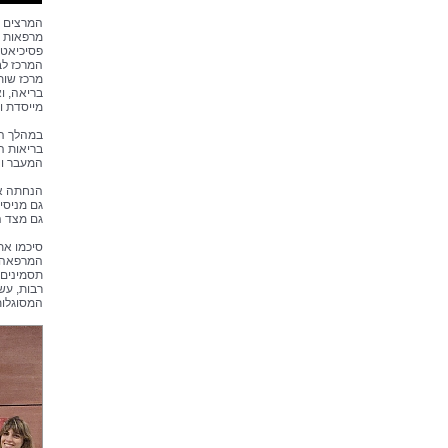
המרצים ו
מרפאות ג
פסיכיאטר
המרכז לב
מרכז שות
בריאה, ו
מייסדת ומנהלת מרכז
במהלך הכ
בריאות ה
המעבר וה
הנחתה את
גם מניסי
גם מצד 
סיכמו את
המרפאה ל
תסמינים 
רבות, עש
המסוגלות 