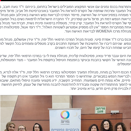
המרצות בכנס נמנים עם אנשי המקצוע המובילים בישראל בתחום, ביניהם: ד"ר נועה חובב, 
יל המעבר ומרכזת שותפה של הקורס להוראת גיל המעבר באוניברסיטת תל אביב; פרופ' מיקי 
 מומחה בפסיכיאטריה של האישה, מייסד המרכז לבריאות נפש האישה באיכילוב וסגן מנהל
ריאות הנפש רמת חן; פרופ' גדעון קופרניק, יו"ר החברה הישראלית לרפואת נשים בגיל המעבר
ף של הקורס להוראת גיל המעבר; קרין קידר, מטפלת ברפואה סינית נשית, חברת ועד מנהל ב
אחת ממחברות הספר "אין לנו מספיק אסטרוגן לשטויות האלה"; ד"ר רומי אנגל, פסיכולוגית רפ
 WOMENA לבריאות האישה ועוד.
נס ברכו ד"ר אפרת סיטי, סגנית מנהל המרכז הרפואי הלל יפה, וד"ר עידן אמשלום, מנהל מע
נפש. שניהם דיברו על החשיבות של העמקת התכנים בקרב מטפלים ומומחים בכל הקשור לגי
ביעו שמחה רבה על קיומו של היום, על תכניו השונים.
 היום ענבר פריד-צאיג, פסיכולוגית קלינית, מנהלת צוות לי-בי במרכז הרפואי הלל יפה, שדי
ונה האישי על הקושי בהבנת ובעיקר בהפנמת הטיפול בתקופת גיל המעבר – מצד המטופלות,
המטפלים.
 הכנס רויטל בן מוחה, מנהלת המערך הפסיכולוגי במרכז הרפואי הלל יפה, וד"ר אלה לנדא, 
בריאות הנפש במבוגרים, שהדגישו כי המסר המרכזי הוא כי גיל המעבר אינו רק תקופה של
פיזיים, אלא צומת חיים משמעותי, המחייב הקשבה, ידע מקצועי ומענה טיפולי מותאם, שעבור
וי להפוך מהתמודדות שקטה ומבודדת להזדמנות להבנה מחודשת של עצמן, לחיזוק תחושת
ולבניית פרק חיים חדש, בריא ומיטיב יותר.